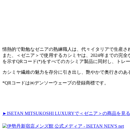
情熱的で勤勉なゼニアの熟練職人は、代々イタリアで生産さ
また、＜ゼニア＞で使用するカシミヤは、2024年までの完
を示すQRコード(*)をすべてのカシミア製品に同封し、ト
カシミヤ繊維の魅力を存分に引き出し、艶やかで奥行きのあ
*QRコードは㈱デンソーウェーブの登録商標です。
►ISETAN MITSUKOSHI LUXURYで＜ゼニア＞の商品を見