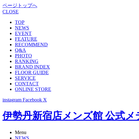
ページトップへ
CLOSE
TOP
NEWS
EVENT
FEATURE
RECOMMEND
Q&A
PHOTO
RANKING
BRAND INDEX
FLOOR GUIDE
SERVICE
CONTACT
ONLINE STORE
instagram
Facebook
X
伊勢丹新宿店メンズ館 公式メディア -
Menu
NEWS