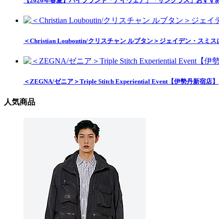
【2026年春夏】ハイブランド「アイウェア」「サングラス」おすすめアイテ
＜Christian Louboutin/クリスチャン ルブタン＞ジェイデ
＜ZEGNA/ゼニア＞Triple Stitch Experiential Event【伊勢丹新宿店】
人気商品