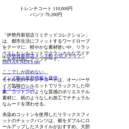
トレンチコート 110,000円
パンツ 79,200円
「伊勢丹新宿店リミテッドコレクション」
は、都市生活にフィットするワードローブ
をテーマに、軽やかな素材使いや、リラッ
クスしたシルエットでクラシカルなアイテ
ムを今日的にアップデート。
ここでしか読めない、
メンズ館の最新情報を発信
ミドル丈のトレンチコートは、オーバーサ
イズ気味のシルエットでリラックスした印
トップページへ
象。コットンのような質感のポリエステル
素材に、紙のようなしわ加工でナチュラル
なムードを漂わせる。
糸染めコットンを使用したリラックスフィ
ットのチェックパンツは、裾をダブルにロ
ールアップしたスタイルがおすすめ。大胆