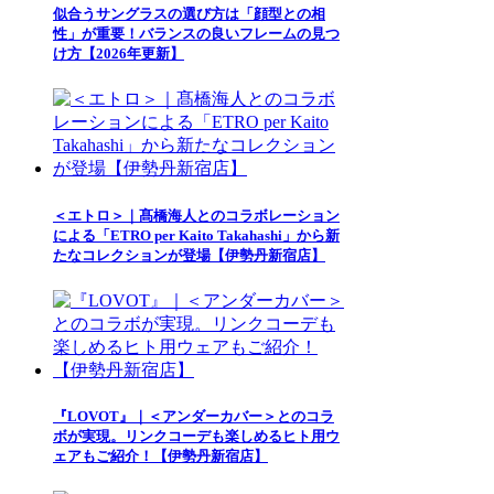
似合うサングラスの選び方は「顔型との相
性」が重要！バランスの良いフレームの見つ
け方【2026年更新】
＜エトロ＞｜髙橋海人とのコラボレーション
による「ETRO per Kaito Takahashi」から新
たなコレクションが登場【伊勢丹新宿店】
『LOVOT』｜＜アンダーカバー＞とのコラ
ボが実現。リンクコーデも楽しめるヒト用ウ
ェアもご紹介！【伊勢丹新宿店】