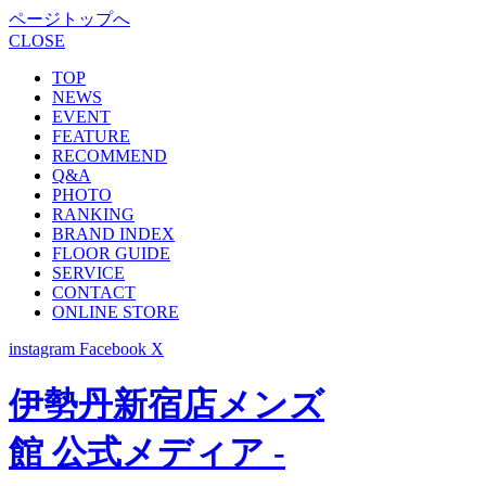
ページトップへ
CLOSE
TOP
NEWS
EVENT
FEATURE
RECOMMEND
Q&A
PHOTO
RANKING
BRAND INDEX
FLOOR GUIDE
SERVICE
CONTACT
ONLINE STORE
instagram
Facebook
X
伊勢丹新宿店メンズ
館 公式メディア -