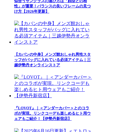
似合うサングラスの選び方は「顔型との相
性」が重要！バランスの良いフレームの見つ
け方【2026年更新】
【カバンの中身】メンズ館おしゃれ男性スタ
ッフがバッグに入れている必須アイテム｜三
越伊勢丹オンラインストア
『LOVOT』｜＜アンダーカバー＞とのコラ
ボが実現。リンクコーデも楽しめるヒト用ウ
ェアもご紹介！【伊勢丹新宿店】