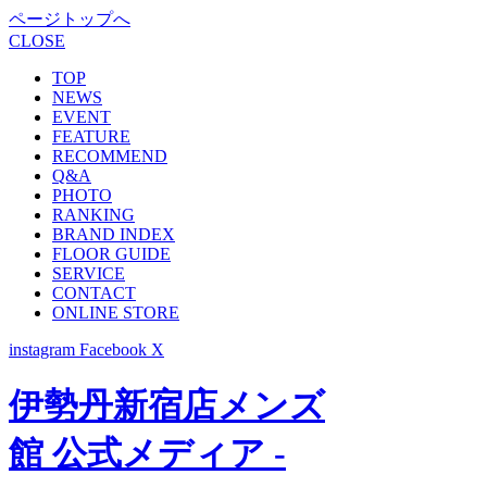
ページトップへ
CLOSE
TOP
NEWS
EVENT
FEATURE
RECOMMEND
Q&A
PHOTO
RANKING
BRAND INDEX
FLOOR GUIDE
SERVICE
CONTACT
ONLINE STORE
instagram
Facebook
X
伊勢丹新宿店メンズ
館 公式メディア -