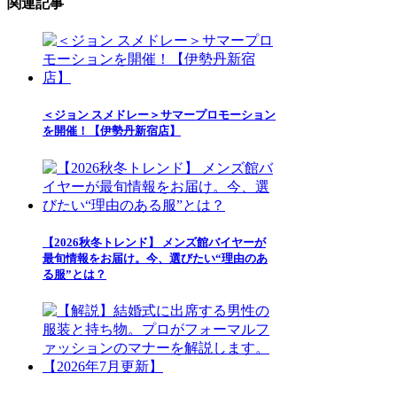
関連記事
＜ジョン スメドレー＞サマープロモーション
を開催！【伊勢丹新宿店】
【2026秋冬トレンド】 メンズ館バイヤーが
最旬情報をお届け。今、選びたい“理由のあ
る服”とは？