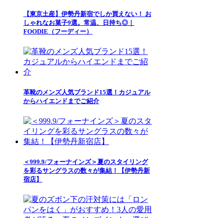
【東京土産】伊勢丹新宿でしか買えない！ お
しゃれなお菓子9選。常温、日持ち◎｜
FOODIE（フーディー）
革靴のメンズ人気ブランド15選！カジュアル
からハイエンドまでご紹介
＜999.9/フォーナインズ＞夏のスタイリング
を彩るサングラスの数々が集結！【伊勢丹新
宿店】