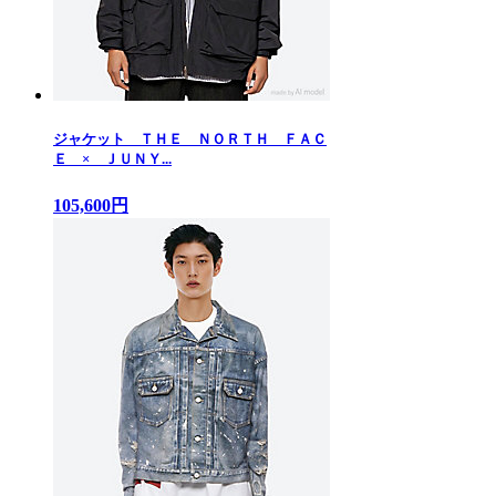
ジャケット ＴＨＥ ＮＯＲＴＨ ＦＡＣ
Ｅ × ＪＵＮＹ...
105,600円