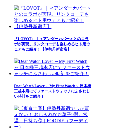
『LOVOT』｜＜アンダーカバー＞とのコラ
ボが実現。リンクコーデも楽しめるヒト用ウ
ェアもご紹介！【伊勢丹新宿店】
Dear Watch Lover ～My First Watch～ 日本橋
三越本店にてファーストウォッチにふさわし
い時計をご紹介！