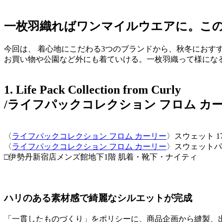
一枚羽織ればワンマイルウエアに。こ
今回は、 着心地にこだわる3つのブランドから、秋冬にお
お買い物や公園など外にも着ていける。一枚羽織って様にな
1. Life Pack Collection from Curly
/ライフパックコレクション フロム カ
〈
ライフパックコレクション フロム カーリー
〉スウェット 17
〈
ライフパックコレクション フロム カーリー
〉スウェットパン
□伊勢丹新宿店メンズ館地下1階 肌着・靴下・ナイティ
ハリのある素材感で綺麗なシルエットが完成
「一貫したものづくり」をポリシーに、商品企画から縫製、出