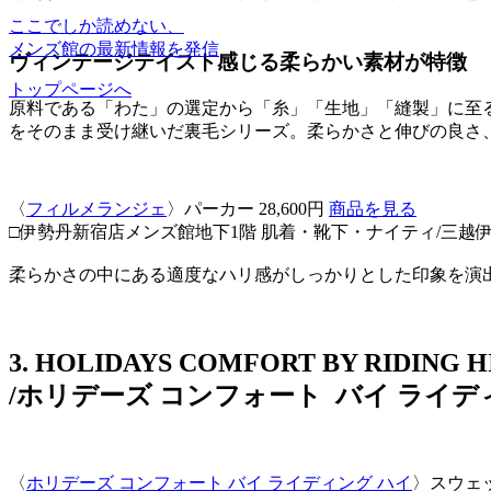
ここでしか読めない、
メンズ館の最新情報を発信
ヴィンテージテイスト感じる柔らかい素材が特徴
トップページへ
原料である「わた」の選定から「糸」「生地」「縫製」に至るま
をそのまま受け継いだ裏毛シリーズ。柔らかさと伸びの良さ
〈
フィルメランジェ
〉パーカー 28,600円
商品を見る
□伊勢丹新宿店メンズ館地下1階 肌着・靴下・ナイティ/三越
柔らかさの中にある適度なハリ感がしっかりとした印象を演
3. HOLIDAYS COMFORT BY RIDING 
/ホリデーズ コンフォート バイ ライ
〈
ホリデーズ コンフォート バイ ライディング ハイ
〉スウェット