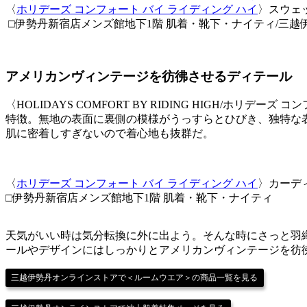
〈
ホリデーズ コンフォート バイ ライディング ハイ
〉スウェッ
□伊勢丹新宿店メンズ館地下1階 肌着・靴下・ナイティ/三越
アメリカンヴィンテージを彷彿させるディテール
〈HOLIDAYS COMFORT BY RIDING HIGH
特徴。無地の表面に裏側の模様がうっすらとひびき、独特な
肌に密着しすぎないので着心地も抜群だ。
〈
ホリデーズ コンフォート バイ ライディング ハイ
〉カーディガ
□伊勢丹新宿店メンズ館地下1階 肌着・靴下・ナイティ
天気がいい時は気分転換に外に出よう。そんな時にさっと羽
ールやデザインにはしっかりとアメリカンヴィンテージを彷
三越伊勢丹オンラインストアで＜ルームウエア＞の商品一覧を見る