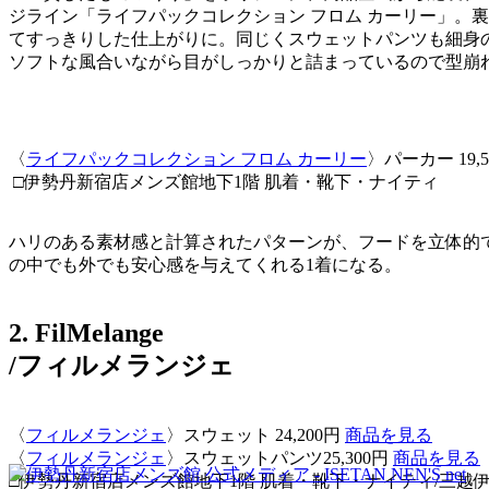
ジライン「ライフパックコレクション フロム カーリー」。
てすっきりした仕上がりに。同じくスウェットパンツも細身
ソフトな風合いながら目がしっかりと詰まっているので型崩
〈
ライフパックコレクション フロム カーリー
〉パーカー 19,
□伊勢丹新宿店メンズ館地下1階 肌着・靴下・ナイティ
ハリのある素材感と計算されたパターンが、フードを立体的
の中でも外でも安心感を与えてくれる1着になる。
2. FilMelange
/フィルメランジェ
〈
フィルメランジェ
〉スウェット 24,200円
商品を見る
〈
フィルメランジェ
〉スウェットパンツ25,300円
商品を見る
□伊勢丹新宿店メンズ館地下1階 肌着・靴下・ナイティ/三越