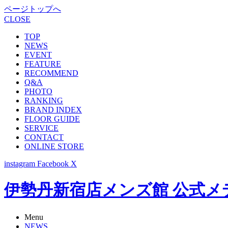
ページトップへ
CLOSE
TOP
NEWS
EVENT
FEATURE
RECOMMEND
Q&A
PHOTO
RANKING
BRAND INDEX
FLOOR GUIDE
SERVICE
CONTACT
ONLINE STORE
instagram
Facebook
X
伊勢丹新宿店メンズ館 公式メディア -
Menu
NEWS