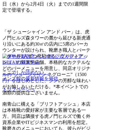
日（水）から2月4日（火）までの1週間限
定で登場する。
「ザ シューシャイン アンド バー」は、虎
ノ門ヒルズ森タワーの麓から延びる新虎通
り沿いにある約30㎡の店内に5席のバーカ
ウンターが設けられ、靴磨き職人とバーテ
ンダーが1人ずつ常駐する「ブリフトアッ
シュ」の新業態店舗。本格的なカクテルな
どのバーメニューを用意し、同店オリジナ
ここでしか読めない、
ルの“シューシャイン ネグローニ”（1500
メンズ館の最新情報を発信
円）をはじめとした、ジンの芳醇な味わい
がお愉しみいただける。*本イベントでの
トップページへ
酒類の提供はございません。
南青山に構える「ブリフトアッシュ」本店
は本格靴の愛好家が主要な客層である一
方、同店は隣接する虎ノ門ヒルズで働く外
資系企業やITビジネスマンの利用を想定。
靴磨きのメニューにおいても、彼らがビジ