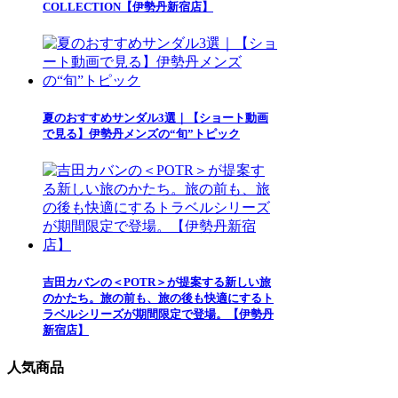
COLLECTION【伊勢丹新宿店】
夏のおすすめサンダル3選｜【ショート動画
で見る】伊勢丹メンズの“旬”トピック
吉田カバンの＜POTR＞が提案する新しい旅
のかたち。旅の前も、旅の後も快適にするト
ラベルシリーズが期間限定で登場。【伊勢丹
新宿店】
人気商品