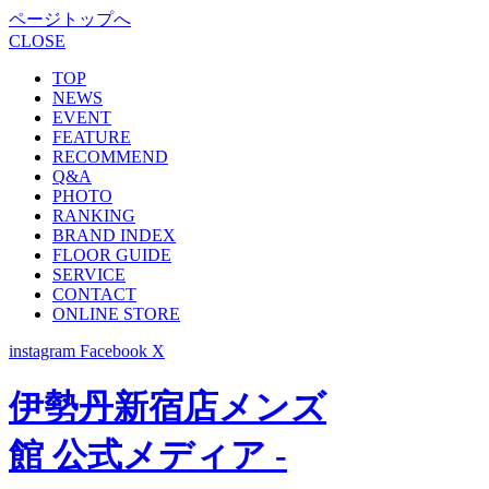
ページトップへ
CLOSE
TOP
NEWS
EVENT
FEATURE
RECOMMEND
Q&A
PHOTO
RANKING
BRAND INDEX
FLOOR GUIDE
SERVICE
CONTACT
ONLINE STORE
instagram
Facebook
X
伊勢丹新宿店メンズ
館 公式メディア -