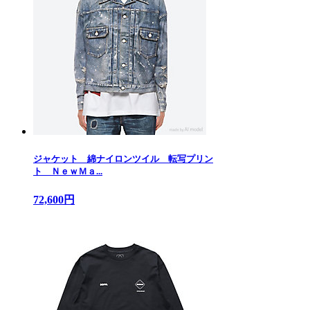
ジャケット 綿ナイロンツイル 転写プリン
ト ＮｅｗＭａ...
72,600円