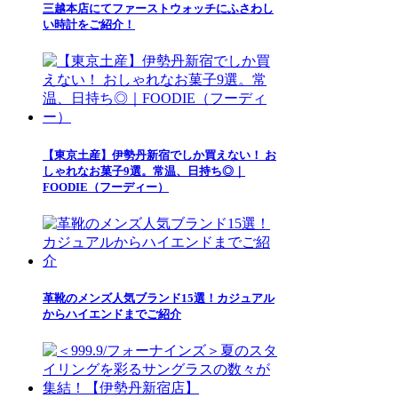
三越本店にてファーストウォッチにふさわし
い時計をご紹介！
【東京土産】伊勢丹新宿でしか買えない！ お
しゃれなお菓子9選。常温、日持ち◎｜
FOODIE（フーディー）
革靴のメンズ人気ブランド15選！カジュアル
からハイエンドまでご紹介