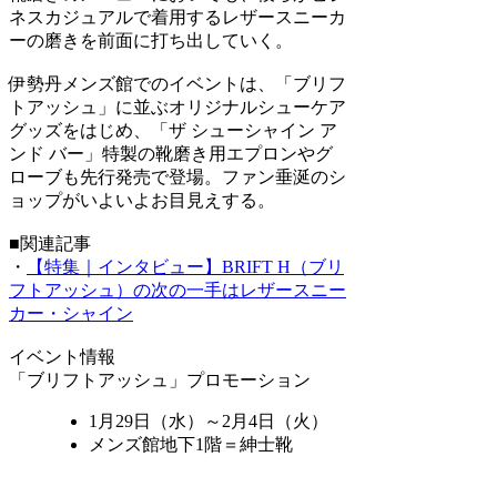
ネスカジュアルで着用するレザースニーカ
ーの磨きを前面に打ち出していく。
伊勢丹メンズ館でのイベントは、「ブリフ
トアッシュ」に並ぶオリジナルシューケア
グッズをはじめ、「ザ シューシャイン ア
ンド バー」特製の靴磨き用エプロンやグ
ローブも先行発売で登場。ファン垂涎のシ
ョップがいよいよお目見えする。
■関連記事
・
【特集｜インタビュー】BRIFT H（ブリ
フトアッシュ）の次の一手はレザースニー
カー・シャイン
イベント情報
「ブリフトアッシュ」プロモーション
1月29日（水）～2月4日（火）
メンズ館地下1階＝紳士靴