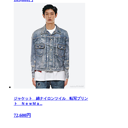
ジャケット 綿ナイロンツイル 転写プリン
ト ＮｅｗＭａ...
72,600円