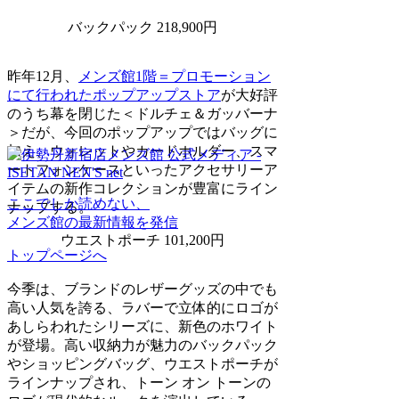
バックパック 218,900円
昨年12月、
メンズ館1階＝プロモーション
にて行われたポップアップストア
が大好評
のうち幕を閉じた＜ドルチェ＆ガッバーナ
＞だが、今回のポップアップではバッグに
加え、ウォレットやカードホルダー、スマ
ートフォンケースといったアクセサリーア
イテムの新作コレクションが豊富にライン
ここでしか読めない、
ナップする。
メンズ館の最新情報を発信
ウエストポーチ 101,200円
トップページへ
今季は、ブランドのレザーグッズの中でも
高い人気を誇る、ラバーで立体的にロゴが
あしらわれたシリーズに、新色のホワイト
が登場。高い収納力が魅力のバックパック
やショッピングバッグ、ウエストポーチが
ラインナップされ、トーン オン トーンの