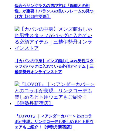
似合うサングラスの選び方は「顔型との相
性」が重要！バランスの良いフレームの見つ
け方【2026年更新】
【カバンの中身】メンズ館おしゃれ男性スタ
ッフがバッグに入れている必須アイテム｜三
越伊勢丹オンラインストア
『LOVOT』｜＜アンダーカバー＞とのコラ
ボが実現。リンクコーデも楽しめるヒト用ウ
ェアもご紹介！【伊勢丹新宿店】