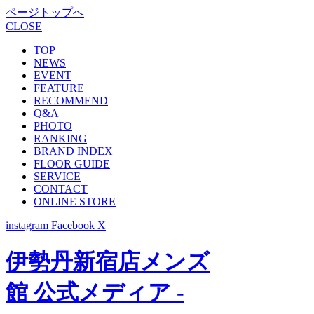
ページトップへ
CLOSE
TOP
NEWS
EVENT
FEATURE
RECOMMEND
Q&A
PHOTO
RANKING
BRAND INDEX
FLOOR GUIDE
SERVICE
CONTACT
ONLINE STORE
instagram
Facebook
X
伊勢丹新宿店メンズ
館 公式メディア -