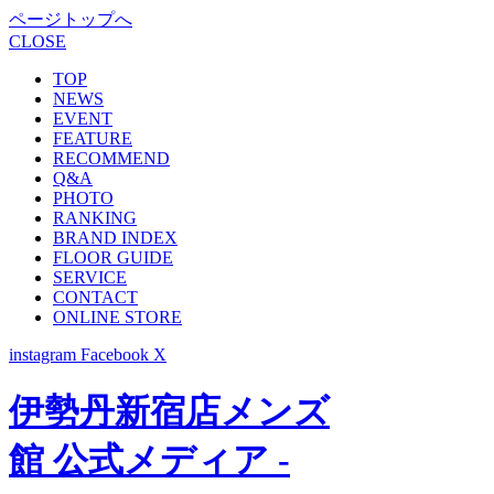
ページトップへ
CLOSE
TOP
NEWS
EVENT
FEATURE
RECOMMEND
Q&A
PHOTO
RANKING
BRAND INDEX
FLOOR GUIDE
SERVICE
CONTACT
ONLINE STORE
instagram
Facebook
X
伊勢丹新宿店メンズ
館 公式メディア -