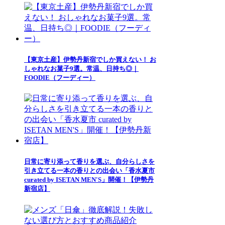
【東京土産】伊勢丹新宿でしか買えない！ お
しゃれなお菓子9選。常温、日持ち◎｜
FOODIE（フーディー）
日常に寄り添って香りを選ぶ、自分らしさを
引き立てる一本の香りとの出会い「香水夏市
curated by ISETAN MEN'S」開催！【伊勢丹
新宿店】