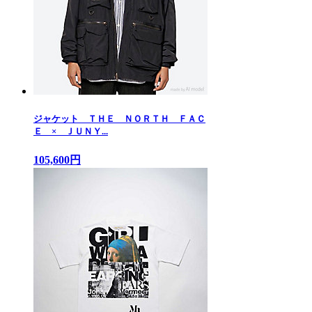
ジャケット ＴＨＥ ＮＯＲＴＨ ＦＡＣ
Ｅ × ＪＵＮＹ...
105,600円