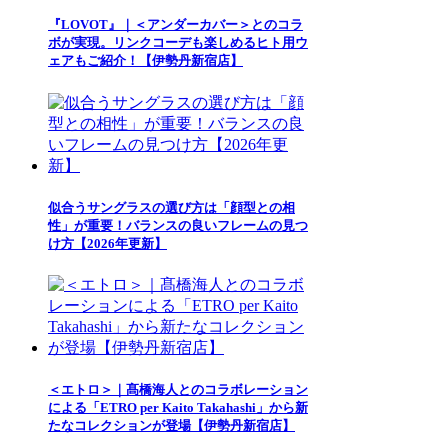
『LOVOT』｜＜アンダーカバー＞とのコラ
ボが実現。リンクコーデも楽しめるヒト用ウ
ェアもご紹介！【伊勢丹新宿店】
似合うサングラスの選び方は「顔型との相
性」が重要！バランスの良いフレームの見つ
け方【2026年更新】
＜エトロ＞｜髙橋海人とのコラボレーション
による「ETRO per Kaito Takahashi」から新
たなコレクションが登場【伊勢丹新宿店】