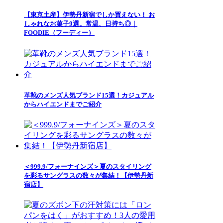
【東京土産】伊勢丹新宿でしか買えない！ お
しゃれなお菓子9選。常温、日持ち◎｜
FOODIE（フーディー）
革靴のメンズ人気ブランド15選！カジュアル
からハイエンドまでご紹介
＜999.9/フォーナインズ＞夏のスタイリング
を彩るサングラスの数々が集結！【伊勢丹新
宿店】