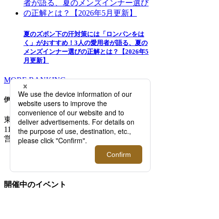
夏のズボン下の汗対策には「ロンパンをは
く」がおすすめ！3人の愛用者が語る、夏の
メンズインナー選びの正解とは？【2026年5
月更新】
MORE RANKING
伊勢丹新宿店メンズ館
東京都新宿区新宿3-14-1
TEL: 03-3352-
1111
営業時間：午前10時～午後8時
MAP/ACCESS
FLOOR GUIDE >
開催中のイベント