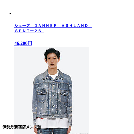
シューズ ＤＡＮＮＥＲ ＡＳＨＬＡＮＤ
ＳＰＮＴー２６...
46,200円
伊勢丹新宿店メンズ館