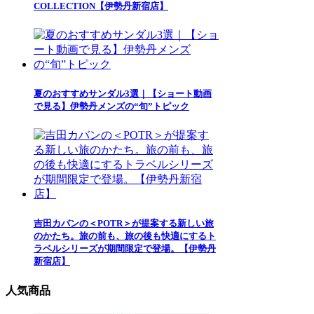
COLLECTION【伊勢丹新宿店】
夏のおすすめサンダル3選｜【ショート動画
で見る】伊勢丹メンズの“旬”トピック
吉田カバンの＜POTR＞が提案する新しい旅
のかたち。旅の前も、旅の後も快適にするト
ラベルシリーズが期間限定で登場。【伊勢丹
新宿店】
人気商品