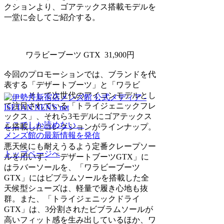
クションより、ゴアテックス搭載モデルを
一堂に会してご紹介する。
ワラビーブーツ GTX 31,900円
今回のプロモーションでは、ブランドを代
表する「デザートブーツ」と「ワラビ
ー」、そして次世代のアイコンモデルとし
て注目されている「トライジェニックフレ
ックス」、それら3モデルにゴアテックス
ここでしか読めない、
を搭載したコレクションがラインナップ。
メンズ館の最新情報を発信
悪天候にも耐えうるよう定番クレープソー
トップページへ
ルを用いず、「デザートブーツGTX」に
はラバーソールを、「ワラビーブーツ
GTX」にはビブラムソールを搭載した全
天候型シューズは、軽量で履き心地も抜
群。また、「トライジェニックドライ
GTX」は、3分割されたビブラムソールが
高いフィット感を生み出しているほか、ワ