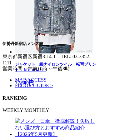
伊勢丹新宿店メンズ館
東京都新宿区新宿3-14-1
TEL: 03-3352-
1111
ジャケット 綿ナイロンツイル 転写プリン
営業時間：午前10時～午後8時
ト ＮｅｗＭａ...
MAP/ACCESS
72,600円
FLOOR GUIDE >
RANKING
WEEKLY
MONTHLY