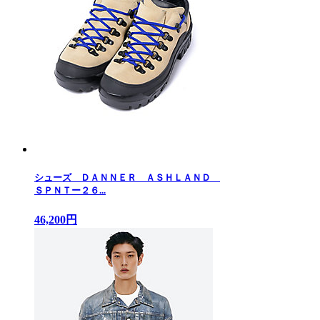
シューズ ＤＡＮＮＥＲ ＡＳＨＬＡＮＤ
ＳＰＮＴー２６...
46,200円