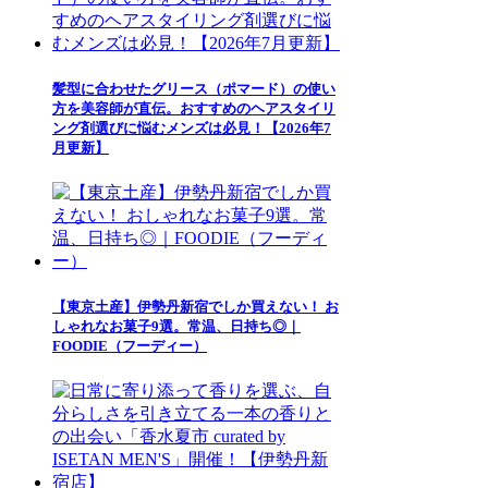
髪型に合わせたグリース（ポマード）の使い
方を美容師が直伝。おすすめのヘアスタイリ
ング剤選びに悩むメンズは必見！【2026年7
月更新】
【東京土産】伊勢丹新宿でしか買えない！ お
しゃれなお菓子9選。常温、日持ち◎｜
FOODIE（フーディー）