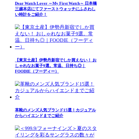
Dear Watch Lover ～My First Watch～ 日本橋
三越本店にてファーストウォッチにふさわし
い時計をご紹介！
【東京土産】伊勢丹新宿でしか買えない！ お
しゃれなお菓子9選。常温、日持ち◎｜
FOODIE（フーディー）
革靴のメンズ人気ブランド15選！カジュアル
からハイエンドまでご紹介