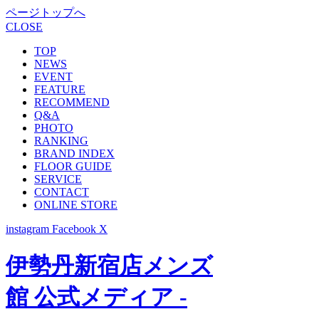
ページトップへ
CLOSE
TOP
NEWS
EVENT
FEATURE
RECOMMEND
Q&A
PHOTO
RANKING
BRAND INDEX
FLOOR GUIDE
SERVICE
CONTACT
ONLINE STORE
instagram
Facebook
X
伊勢丹新宿店メンズ
館 公式メディア -