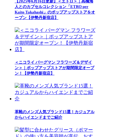
【2025年6月16日更新】＜エトロ＞｜髙橋海
人とのカプセルコレクション「ETRO per
Kaito Takahashi」のポップアップストアをオ
ープン【伊勢丹新宿店】
＜ニコライ バーグマン フラワーズ＆デザイ
ン＞｜ポップアップストアが期間限定オープ
ン！【伊勢丹新宿店】
革靴のメンズ人気ブランド15選！カジュアル
からハイエンドまでご紹介