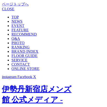
ページトップへ
CLOSE
TOP
NEWS
EVENT
FEATURE
RECOMMEND
Q&A
PHOTO
RANKING
BRAND INDEX
FLOOR GUIDE
SERVICE
CONTACT
ONLINE STORE
instagram
Facebook
X
伊勢丹新宿店メンズ
館 公式メディア -