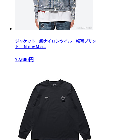
ジャケット 綿ナイロンツイル 転写プリン
ト ＮｅｗＭａ...
72,600円