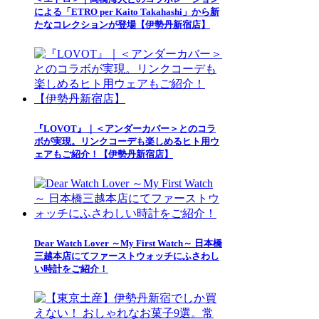
による「ETRO per Kaito Takahashi」から新
たなコレクションが登場【伊勢丹新宿店】
『LOVOT』｜＜アンダーカバー＞とのコラ
ボが実現。リンクコーデも楽しめるヒト用ウ
ェアもご紹介！【伊勢丹新宿店】
Dear Watch Lover ～My First Watch～ 日本橋
三越本店にてファーストウォッチにふさわし
い時計をご紹介！