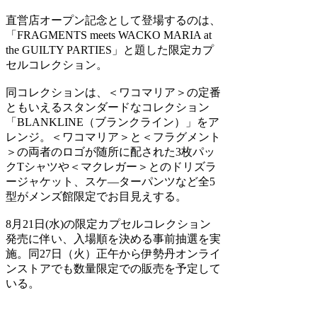
直営店オープン記念として登場するのは、
「FRAGMENTS meets WACKO MARIA at
the GUILTY PARTIES」と題した限定カプ
セルコレクション。
同コレクションは、＜ワコマリア＞の定番
ともいえるスタンダードなコレクション
「BLANKLINE（ブランクライン）」をア
レンジ。＜ワコマリア＞と＜フラグメント
＞の両者のロゴが随所に配された3枚パッ
クTシャツや＜マクレガー＞とのドリズラ
ージャケット、スケ―ターパンツなど全5
型がメンズ館限定でお目見えする。
8月21日(水)の限定カプセルコレクション
発売に伴い、入場順を決める事前抽選を実
施。同27日（火）正午から伊勢丹オンライ
ンストアでも数量限定での販売を予定して
いる。