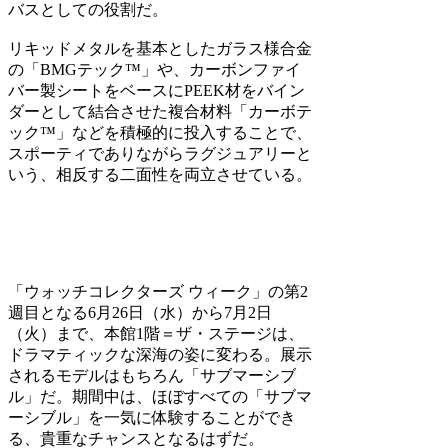
バスとしての役割だ。
リキッドメタルを基本としたガラス様合金
の「BMGテック™」や、カーボンファイ
バー製シートをベースにPEEK材をバイン
ダーとして結合させた複合材料「カーボテ
ック™」などを積極的に投入することで、
スポーティでありながらラグジュアリーと
いう、相反する二面性を両立させている。
「ウォッチコレクターズ ウィーク」の第2
週目となる6月26日（水）から7月2日
（火）まで、本館1階＝ザ・ステージは、
ドラマティックな深海の姿に変わる。展示
されるモデルはもちろん「サブマーシブ
ル」だ。期間中は、ほぼすべての「サブマ
ーシブル」を一気に体験することができ
る、貴重なチャンスとなるはずだ。