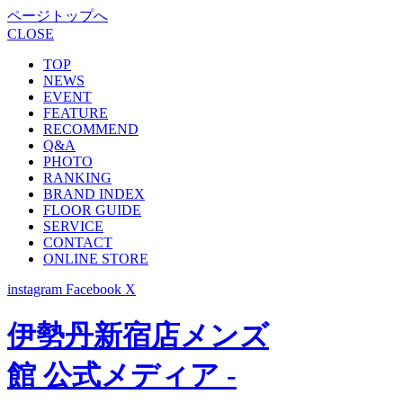
ページトップへ
CLOSE
TOP
NEWS
EVENT
FEATURE
RECOMMEND
Q&A
PHOTO
RANKING
BRAND INDEX
FLOOR GUIDE
SERVICE
CONTACT
ONLINE STORE
instagram
Facebook
X
伊勢丹新宿店メンズ
館 公式メディア -