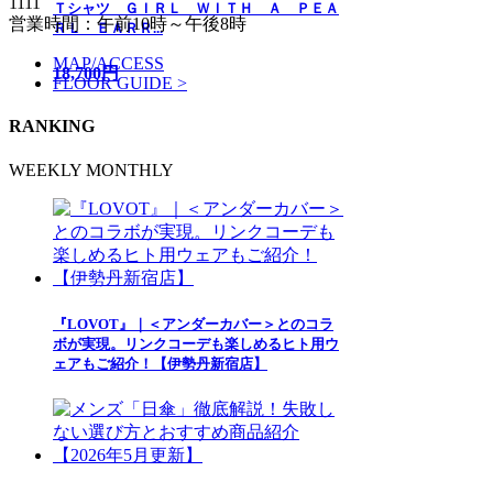
1111
Ｔシャツ ＧＩＲＬ ＷＩＴＨ Ａ ＰＥＡ
営業時間：午前10時～午後8時
ＲＬ ＥＡＲＲ...
MAP/ACCESS
18,700円
FLOOR GUIDE >
RANKING
WEEKLY
MONTHLY
『LOVOT』｜＜アンダーカバー＞とのコラ
ボが実現。リンクコーデも楽しめるヒト用ウ
ェアもご紹介！【伊勢丹新宿店】