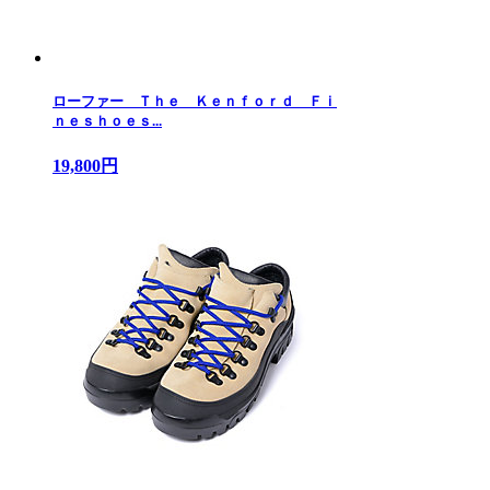
ローファー Ｔｈｅ Ｋｅｎｆｏｒｄ Ｆｉ
ｎｅｓｈｏｅｓ...
19,800円