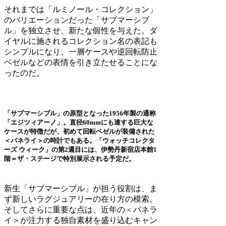
それまでは「ルミノール・コレクション」
のバリエーションだった「サブマーシブ
ル」を独立させ、新たな個性を与えた。ダ
イヤルに施されるコレクション名の表記も
シンプルになり、一層ケースや逆回転防止
ベゼルなどの表情を引き立たせることにな
ったのだ。
「サブマーシブル」の原型となった1956年製の通称
「エジツィアーノ」。直径60mmにも達する巨大な
ケースが特徴だが、初めて回転ベゼルが装備された
＜パネライ＞の時計でもある。「ウォッチコレクタ
ーズ ウィーク」の第2週目には、伊勢丹新宿店本館1
階＝ザ・ステージで特別展示される予定だ。
新生「サブマーシブル」が担う役割は、ま
ず新しいラグジュアリーの在り方の模索。
そしてさらに重要な点は、近年の＜パネラ
イ＞が注力する独自素材を盛り込むキャン