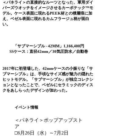
＜パネライ＞の直接的なルーツとなった、軍用ダイ
バーズウオッチをイメージさせるカーボテック™モ
デル。ケース表面に現れるPEEK材との積層痕に加
え、ベゼル表面に現れるカムフラージュ柄が面白
い。
「サブマーシブル - 42MM」1,166,400円
SSケース：直径42mm／30気圧防水／自動巻
2017年に初登場した、42mmケースの小振りな「サ
ブマーシブル」は、手頃なサイズ感が魅力の隠れた
ヒットモデル。「サブマーシブル」が独立コレクシ
ョンとなったことで、ベゼルにセラミックのディス
クをあしらったデザインが加わった。
イベント情報
＜パネライ＞ポップアップスト
ア
□6月26日（水）～7月2日