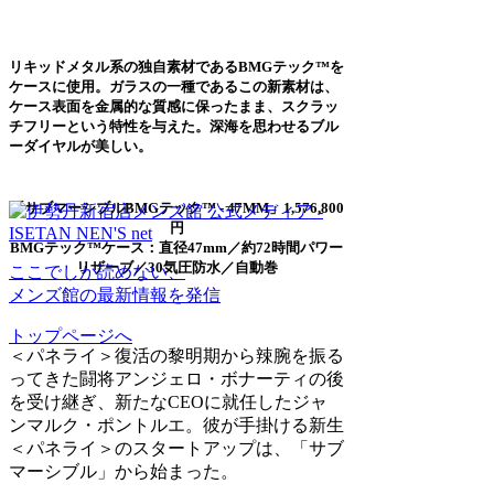
リキッドメタル系の独自素材であるBMGテック™を
ケースに使用。ガラスの一種であるこの新素材は、
ケース表面を金属的な質感に保ったまま、スクラッ
チフリーという特性を与えた。深海を思わせるブル
ーダイヤルが美しい。
「サブマーシブルBMGテック™ - 47MM」1,576,800
円
BMGテック™ケース：直径47mm／約72時間パワー
リザーブ／30気圧防水／自動巻
ここでしか読めない、
メンズ館の最新情報を発信
トップページへ
＜パネライ＞復活の黎明期から辣腕を振る
ってきた闘将アンジェロ・ボナーティの後
を受け継ぎ、新たなCEOに就任したジャ
ンマルク・ポントルエ。彼が手掛ける新生
＜パネライ＞のスタートアップは、「サブ
マーシブル」から始まった。