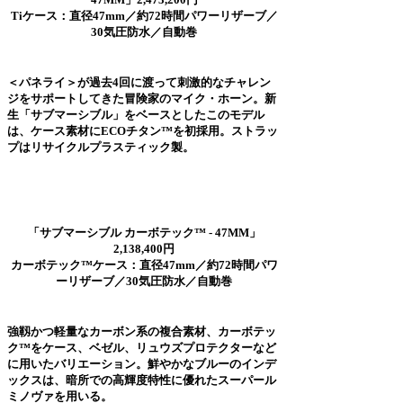
Tiケース：直径47mm／約72時間パワーリザーブ／
30気圧防水／自動巻
＜パネライ＞が過去4回に渡って刺激的なチャレン
ジをサポートしてきた冒険家のマイク・ホーン。新
生「サブマーシブル」をベースとしたこのモデル
は、ケース素材にECOチタン™を初採用。ストラッ
プはリサイクルプラスティック製。
「サブマーシブル カーボテック™ - 47MM」
2,138,400円
カーボテック™ケース：直径47mm／約72時間パワ
ーリザーブ／30気圧防水／自動巻
強靱かつ軽量なカーボン系の複合素材、カーボテッ
ク™をケース、ベゼル、リュウズプロテクターなど
に用いたバリエーション。鮮やかなブルーのインデ
ックスは、暗所での高輝度特性に優れたスーパール
ミノヴァを用いる。