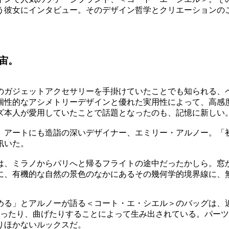
う彼女にインタビュー。そのデザイン哲学とクリエーションの
宙。
認のガジェットアクセサリーを手掛けていたことでも知られる
個性的なアシメトリーデザインと優れた実用性によって、高感
ズ本人が愛用していたことで話題となったのも、記憶に新しい
、アートにも造詣の深いデザイナー、エミリー・アルノー。「
訊いた。
は、ミラノからパリへと帰るフライトの途中だったかしら。窓
に、有機的な自然の景色のなかにあるその幾何学的境界線に、無
める」とアルノーが語る＜コート・エ・シエル＞のバッグは、
折ったり、曲げたりすることによって生み出されている。パー
りほかないルックスだ。