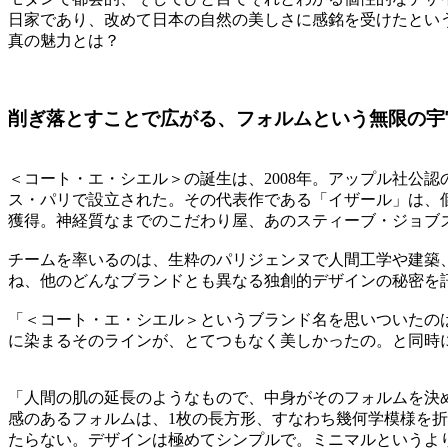
日家であり、改めて日本の自然の美しさに感銘を受けたとい
真の魅力とは？
削ぎ落とすことで広がる、フォルムという無限の宇
＜コート・エ・シエル＞の誕生は、2008年。アップル社公
ス・パリで設立された。その代表作である「イザール」は、
獲得。神経質なまでのこだわり屋、あのスティーブ・ジョブ
チームを率いるのは、生粋のパリジェンヌで人間工学や建築
ね、他のどんなブランドとも異なる独創的デザインの秘密を
「＜コート・エ・シエル＞というブランド名を思いついたの
に染まるそのラインが、とてつもなく美しかったの。と同時
「人間の肌の延長のようなもので、中身がそのフォルムを決
感のあるフォルムは、1枚の長方形、すなわち幾何学模様を
たらない。デザインは極めてシンプルで。ミニマルというよ