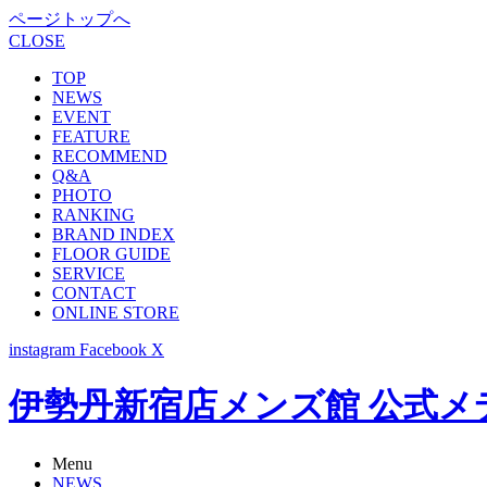
ページトップへ
CLOSE
TOP
NEWS
EVENT
FEATURE
RECOMMEND
Q&A
PHOTO
RANKING
BRAND INDEX
FLOOR GUIDE
SERVICE
CONTACT
ONLINE STORE
instagram
Facebook
X
伊勢丹新宿店メンズ館 公式メディア -
Menu
NEWS