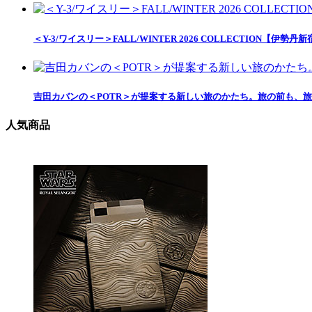
＜Y-3/ワイスリー＞FALL/WINTER 2026 COLLECTION【伊勢丹
吉田カバンの＜POTR＞が提案する新しい旅のかたち。旅の前も、
人気商品