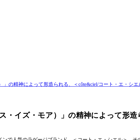
ア）」の精神によって形造られる、＜côte&ciel/コート・エ・
（レス・イズ・モア）」の精神によって形造られ
インで人気のラゲージブランド、＜コート・エ・シエル＞。そ