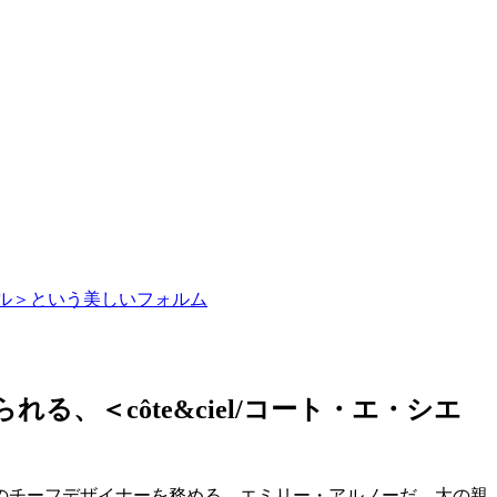
シエル＞という美しいフォルム
る、＜côte&ciel/コート・エ・シエ
のチーフデザイナーを務める、エミリー・アルノーだ。大の親