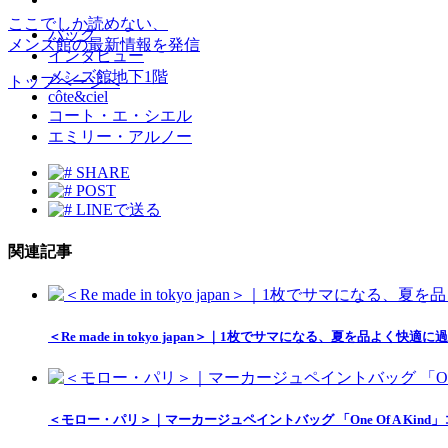
ここでしか読めない、
バッグ
メンズ館の最新情報を発信
インタビュー
メンズ館地下1階
トップページへ
côte&ciel
コート・エ・シエル
エミリー・アルノー
SHARE
POST
LINEで送る
関連記事
＜Re made in tokyo japan＞｜1枚でサマになる、夏を品
＜モロー・パリ＞｜マーカージュペイントバッグ 「One Of A Ki