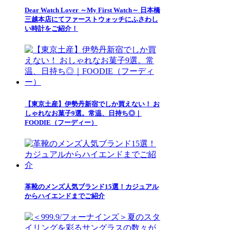
Dear Watch Lover ～My First Watch～ 日本橋
三越本店にてファーストウォッチにふさわし
い時計をご紹介！
【東京土産】伊勢丹新宿でしか買えない！ お
しゃれなお菓子9選。常温、日持ち◎｜
FOODIE（フーディー）
革靴のメンズ人気ブランド15選！カジュアル
からハイエンドまでご紹介