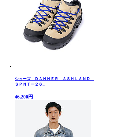
シューズ ＤＡＮＮＥＲ ＡＳＨＬＡＮＤ
ＳＰＮＴー２６...
46,200円