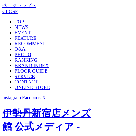
ページトップへ
CLOSE
TOP
NEWS
EVENT
FEATURE
RECOMMEND
Q&A
PHOTO
RANKING
BRAND INDEX
FLOOR GUIDE
SERVICE
CONTACT
ONLINE STORE
instagram
Facebook
X
伊勢丹新宿店メンズ
館 公式メディア -