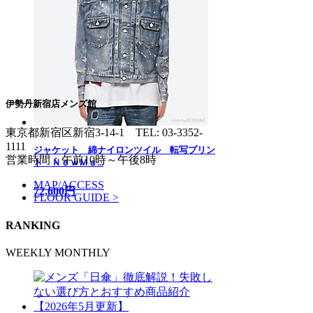
伊勢丹新宿店メンズ館
東京都新宿区新宿3-14-1
TEL: 03-3352-
1111
ジャケット 綿ナイロンツイル 転写プリン
営業時間：午前10時～午後8時
ト ＮｅｗＭａ...
MAP/ACCESS
72,600円
FLOOR GUIDE >
RANKING
WEEKLY
MONTHLY