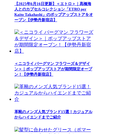
【2025年6月16日更新】＜エトロ＞｜髙橋海
人とのカプセルコレクション「ETRO per
Kaito Takahashi」のポップアップストアをオ
ープン【伊勢丹新宿店】
＜ニコライ バーグマン フラワーズ＆デザイ
ン＞｜ポップアップストアが期間限定オープ
ン！【伊勢丹新宿店】
革靴のメンズ人気ブランド15選！カジュアル
からハイエンドまでご紹介