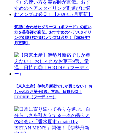
髪型に合わせたグリース（ポマード）の使い
方を美容師が直伝。おすすめのヘアスタイリ
ング剤選びに悩むメンズは必見！【2026年7
月更新】
【東京土産】伊勢丹新宿でしか買えない！ お
しゃれなお菓子9選。常温、日持ち◎｜
FOODIE（フーディー）