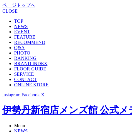
ページトップへ
CLOSE
TOP
NEWS
EVENT
FEATURE
RECOMMEND
Q&A
PHOTO
RANKING
BRAND INDEX
FLOOR GUIDE
SERVICE
CONTACT
ONLINE STORE
instagram
Facebook
X
伊勢丹新宿店メンズ館 公式メディア -
Menu
NEWS