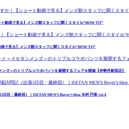
動画で見る】メンズ館スタッフに聞くスタイル“HOW TO”
で見る】メンズ館スタッフに聞くスタイル“HOW TO”
ンメンズ＞のトリプルコラボパンツを展開するフェアを開催【伊勢丹新宿店】
ISETAN MEN'S Buyer’s blog 木村 円香 vol.4