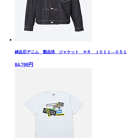
綿反応デニム 製品洗 ジャケット ＨＲ Ｊ０１１—０５１
84,700円