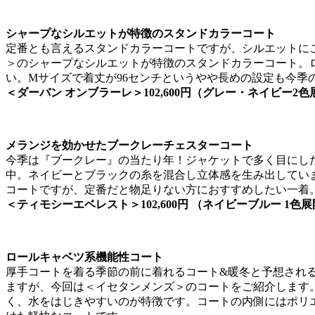
シャープなシルエットが特徴のスタンドカラーコート
定番とも言えるスタンドカラーコートですが、シルエットに
＞のシャープなシルエットが特徴のスタンドカラーコート。
い。Mサイズで着丈が96センチというやや長めの設定も今季
＜ダーバン オンブラーレ＞102,600円（グレー・ネイビー2色
メランジを効かせたブークレーチェスターコート
今季は『ブークレー』の当たり年！ジャケットで多く目にし
中。ネイビーとブラックの糸を混合し立体感を生み出してい
コートですが、定番だと物足りない方におすすめしたい一着
＜ティモシーエベレスト＞102,600円 （ネイビーブルー 1色
ロールキャベツ系機能性コート
厚手コートを着る季節の前に着れるコート&暖冬と予想される
ますが、今回は＜イセタンメンズ＞のコートをご紹介します
く、水をはじきやすいのが特徴です。コートの内側にはポリエ