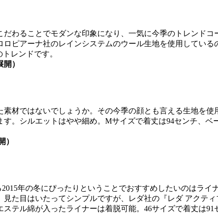
こだわることでモダンな印象になり、一気に今季のトレンドコー
ロロピアーナ社のレインシステムのウール生地を使用している
のトレンドです。
展開）
た素材ではないでしょうか。その今季の顔とも言える生地を使
ます。シルエットはやや細め。Mサイズで着丈は94センチ、ベ
。
展開）
2015年の冬にぴったりということでおすすめしたいのはライ
。見た目はいたってシンプルですが、レダ社の『レダ アクティ
ステル綿が入ったライナーは着脱可能。46サイズで着丈は9