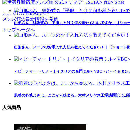
ここでしか読めない、
メンズ館の最新情報を発信
山形さん、結婚式の「平服」とは？何を着たらいいですか｜【ショート
トップページへ
山形さん、スーツのお手入れ方法を教えてください！｜【ショート動画
＜ピーティー トリノ＞｜イタリアの名門ミル＜VBC＞と＜イセタ
肌着の心地よさは、ここから始まる。木村メリヤス工場訪問記（出張3日目・最終回）｜
人気商品