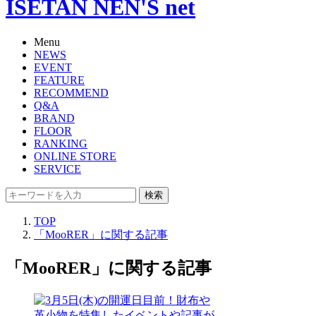
ISETAN NEN'S net
Menu
NEWS
EVENT
FEATURE
RECOMMEND
Q&A
BRAND
FLOOR
RANKING
ONLINE STORE
SERVICE
検索
TOP
「MooRER」に関する記事
「MooRER」に関する記事