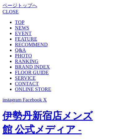
ページトップへ
CLOSE
TOP
NEWS
EVENT
FEATURE
RECOMMEND
Q&A
PHOTO
RANKING
BRAND INDEX
FLOOR GUIDE
SERVICE
CONTACT
ONLINE STORE
instagram
Facebook
X
伊勢丹新宿店メンズ
館 公式メディア -