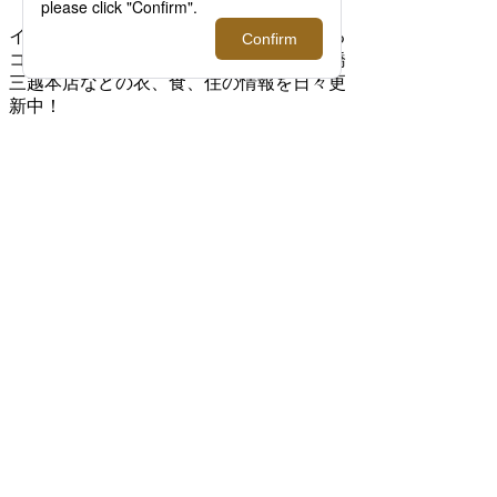
イセタンメンズネットの編集者が気になる
コンテンツを集約！伊勢丹新宿店や日本橋
三越本店などの衣、食、住の情報を日々更
新中！
RECOMMEND
インタビューやおススメのアイテムを紹
介！
2026.07.29 update
【2026年ビジネススニーカー】今すぐ欲し
いおすすめシューズブランド6選
ビジネスシューズに強いメンズ館地下1階
紳士靴には、“仕事で履けるスニーカー”も
豊富にラインナップしています。 なかで
も人気なのが、見た目がシンプルで快適に