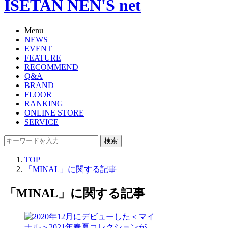
ISETAN NEN'S net
Menu
NEWS
EVENT
FEATURE
RECOMMEND
Q&A
BRAND
FLOOR
RANKING
ONLINE STORE
SERVICE
検索
TOP
「MINAL」に関する記事
「MINAL」に関する記事