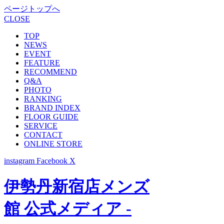
ページトップへ
CLOSE
TOP
NEWS
EVENT
FEATURE
RECOMMEND
Q&A
PHOTO
RANKING
BRAND INDEX
FLOOR GUIDE
SERVICE
CONTACT
ONLINE STORE
instagram
Facebook
X
伊勢丹新宿店メンズ
館 公式メディア -