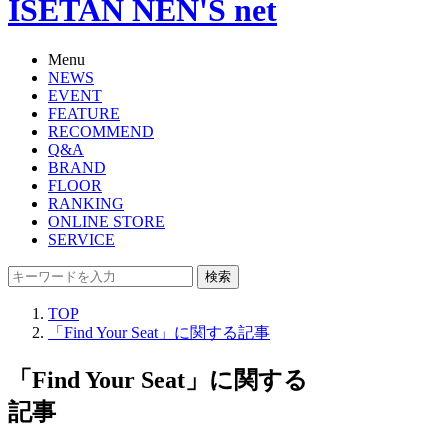
ISETAN NEN'S net
Menu
NEWS
EVENT
FEATURE
RECOMMEND
Q&A
BRAND
FLOOR
RANKING
ONLINE STORE
SERVICE
検索
TOP
「Find Your Seat」に関する記事
「Find Your Seat」に関する
記事