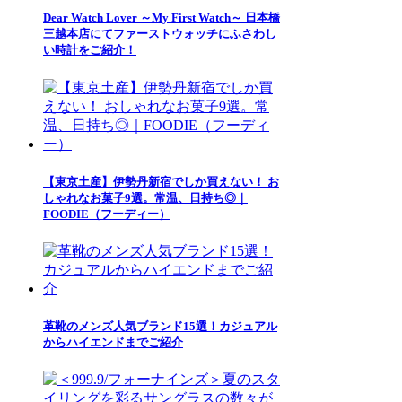
Dear Watch Lover ～My First Watch～ 日本橋
三越本店にてファーストウォッチにふさわし
い時計をご紹介！
【東京土産】伊勢丹新宿でしか買えない！ お
しゃれなお菓子9選。常温、日持ち◎｜
FOODIE（フーディー）
革靴のメンズ人気ブランド15選！カジュアル
からハイエンドまでご紹介