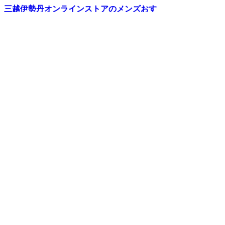
三越伊勢丹オンラインストアのメンズおす
すめ記事
三越伊勢丹の公式通販サイトでは、百貨店
ならではの人気アイテムや限定品を取り扱
っています。HOW TO記事やアイテム特
集などメンズのおすすめコンテンツをご紹
介。
RECOMMEND
インタビューやおススメのアイテムを紹
介！
2026.07.29 update
【2026年ビジネススニーカー】今すぐ欲し
いおすすめシューズブランド6選
ビジネスシューズに強いメンズ館地下1階