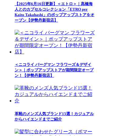
【2025年6月16日更新】＜エトロ＞｜髙橋海
人とのカプセルコレクション「ETRO per
Kaito Takahashi」のポップアップストアをオ
ープン【伊勢丹新宿店】
＜ニコライ バーグマン フラワーズ＆デザイ
ン＞｜ポップアップストアが期間限定オープ
ン！【伊勢丹新宿店】
革靴のメンズ人気ブランド15選！カジュアル
からハイエンドまでご紹介