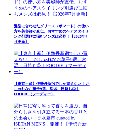
髪型に合わせたグリース（ポマード）の使い
方を美容師が直伝。おすすめのヘアスタイリ
ング剤選びに悩むメンズは必見！【2026年7
月更新】
【東京土産】伊勢丹新宿でしか買えない！ お
しゃれなお菓子9選。常温、日持ち◎｜
FOODIE（フーディー）