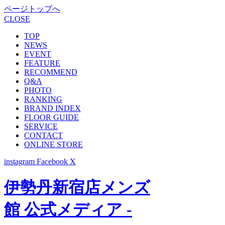
ページトップへ
CLOSE
TOP
NEWS
EVENT
FEATURE
RECOMMEND
Q&A
PHOTO
RANKING
BRAND INDEX
FLOOR GUIDE
SERVICE
CONTACT
ONLINE STORE
instagram
Facebook
X
伊勢丹新宿店メンズ
館 公式メディア -