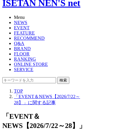
ISETAN NEN'S net
Menu
NEWS
EVENT
FEATURE
RECOMMEND
Q&A
BRAND
FLOOR
RANKING
ONLINE STORE
SERVICE
検索
TOP
「EVENT＆NEWS【2026/7/22～
28】」に関する記事
「EVENT＆
NEWS【2026/7/22～28】」