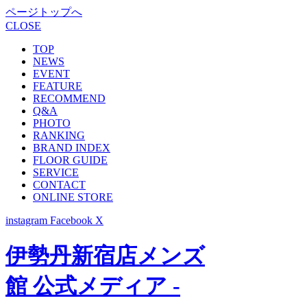
ページトップへ
CLOSE
TOP
NEWS
EVENT
FEATURE
RECOMMEND
Q&A
PHOTO
RANKING
BRAND INDEX
FLOOR GUIDE
SERVICE
CONTACT
ONLINE STORE
instagram
Facebook
X
伊勢丹新宿店メンズ
館 公式メディア -