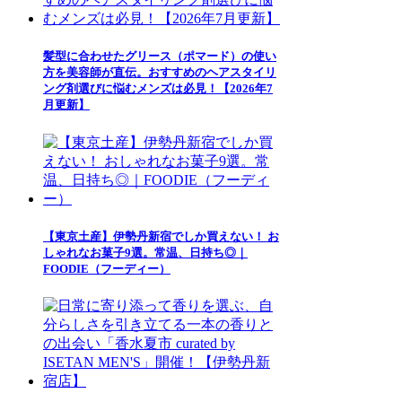
髪型に合わせたグリース（ポマード）の使い
方を美容師が直伝。おすすめのヘアスタイリ
ング剤選びに悩むメンズは必見！【2026年7
月更新】
【東京土産】伊勢丹新宿でしか買えない！ お
しゃれなお菓子9選。常温、日持ち◎｜
FOODIE（フーディー）