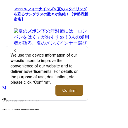
＜999.9/フォーナインズ＞夏のスタイリング
を彩るサングラスの数々が集結！【伊勢丹新
宿店】
夏のズボン下の汗対策には「ロンパンをは
く」がおすすめ！3人の愛用者が語る、夏の
メンズインナー選びの正解とは？【2026年5
月更新】
MORE RANKING
伊勢丹新宿店メンズ館
東京都新宿区新宿3-14-1
TEL: 03-3352-
1111
営業時間：午前10時～午後8時