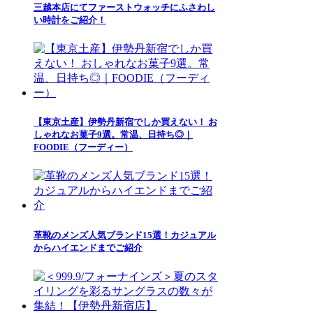
三越本店にてファーストウォッチにふさわし
い時計をご紹介！
【東京土産】伊勢丹新宿でしか買えない！ お
しゃれなお菓子9選。常温、日持ち◎｜
FOODIE（フーディー）
革靴のメンズ人気ブランド15選！カジュアル
からハイエンドまでご紹介