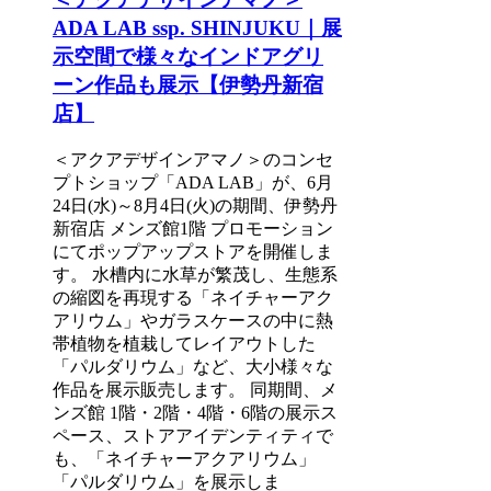
ADA LAB ssp. SHINJUKU｜展
示空間で様々なインドアグリ
ーン作品も展示【伊勢丹新宿
店】
＜アクアデザインアマノ＞のコンセ
プトショップ「ADA LAB」が、6月
24日(水)～8月4日(火)の期間、伊勢丹
新宿店 メンズ館1階 プロモーション
にてポップアップストアを開催しま
す。 水槽内に水草が繁茂し、生態系
の縮図を再現する「ネイチャーアク
アリウム」やガラスケースの中に熱
帯植物を植栽してレイアウトした
「パルダリウム」など、大小様々な
作品を展示販売します。 同期間、メ
ンズ館 1階・2階・4階・6階の展示ス
ペース、ストアアイデンティティで
も、「ネイチャーアクアリウム」
「パルダリウム」を展示しま