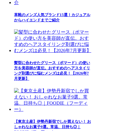
革靴のメンズ人気ブランド15選！カジュアル
からハイエンドまでご紹介
髪型に合わせたグリース（ポマード）の使い
方を美容師が直伝。おすすめのヘアスタイリ
ング剤選びに悩むメンズは必見！【2026年7
月更新】
【東京土産】伊勢丹新宿でしか買えない！ お
しゃれなお菓子9選。常温、日持ち◎｜