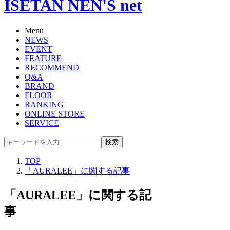
ISETAN NEN'S net
Menu
NEWS
EVENT
FEATURE
RECOMMEND
Q&A
BRAND
FLOOR
RANKING
ONLINE STORE
SERVICE
検索
TOP
「AURALEE」に関する記事
「AURALEE」に関する記
事