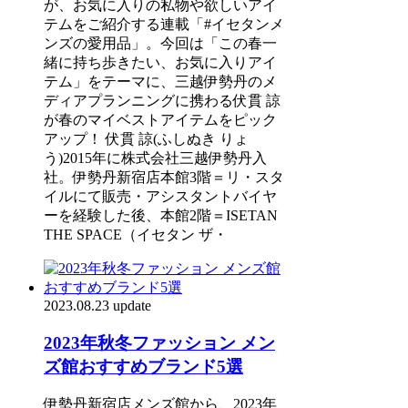
が、お気に入りの私物や欲しいアイ
テムをご紹介する連載「#イセタンメ
ンズの愛用品」。今回は「この春一
緒に持ち歩きたい、お気に入りアイ
テム」をテーマに、三越伊勢丹のメ
ディアプランニングに携わる伏貫 諒
が春のマイベストアイテムをピック
アップ！ 伏貫 諒(ふしぬき りょ
う)2015年に株式会社三越伊勢丹入
社。伊勢丹新宿店本館3階＝リ・スタ
イルにて販売・アシスタントバイヤ
ーを経験した後、本館2階＝ISETAN
THE SPACE（イセタン ザ・
2023.08.23 update
2023年秋冬ファッション メン
ズ館おすすめブランド5選
伊勢丹新宿店メンズ館から、2023年