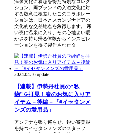
温泉文化に着想を得た特別なコレク
ション。両ブランドの入浴文化に対
する敬意に根差したこのコラボレー
ションは、日本とスカンジナビアの
文化的な交差地点を象徴します。 寒
い夜に温泉に入り、その心地よい暖
かさを持ち帰る体験からインスピレ
ーションを得て製作されたタ
2024.04.16 update
【連載】伊勢丹社員の“私
物”を拝見！春のお気に入りア
イテム－後編－「#イセタンメ
ンズの愛用品」
アンテナを張り巡らせ、鋭い審美眼
を持つイセタンメンズのスタッフ