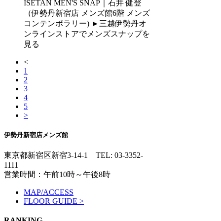
ISETAN MEN'S SNAP｜石井 健登
（伊勢丹新宿店 メンズ館6階 メンズ
コンテンポラリー) ►三越伊勢丹オ
ンラインストアでメンズスナップを
見る
<
1
2
3
4
5
>
伊勢丹新宿店メンズ館
東京都新宿区新宿3-14-1
TEL: 03-3352-
1111
営業時間：午前10時～午後8時
MAP/ACCESS
FLOOR GUIDE >
RANKING