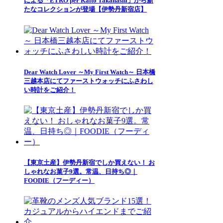
による「ETRO per Kaito Takahashi」から新
たなコレクションが登場【伊勢丹新宿店】
Dear Watch Lover ～My First Watch～ 日本橋
三越本店にてファーストウォッチにふさわし
い時計をご紹介！
【東京土産】伊勢丹新宿でしか買えない！ お
しゃれなお菓子9選。常温、日持ち◎｜
FOODIE（フーディー）