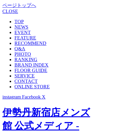
ページトップへ
CLOSE
TOP
NEWS
EVENT
FEATURE
RECOMMEND
Q&A
PHOTO
RANKING
BRAND INDEX
FLOOR GUIDE
SERVICE
CONTACT
ONLINE STORE
instagram
Facebook
X
伊勢丹新宿店メンズ
館 公式メディア -