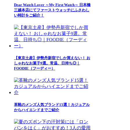
Dear Watch Lover ～My First Watch～ 日本橋
三越本店にてファーストウォッチにふさわし
い時計をご紹介！
【東京土産】伊勢丹新宿でしか買えない！ お
しゃれなお菓子9選。常温、日持ち◎｜
FOODIE（フーディー）
革靴のメンズ人気ブランド15選！カジュアル
からハイエンドまでご紹介