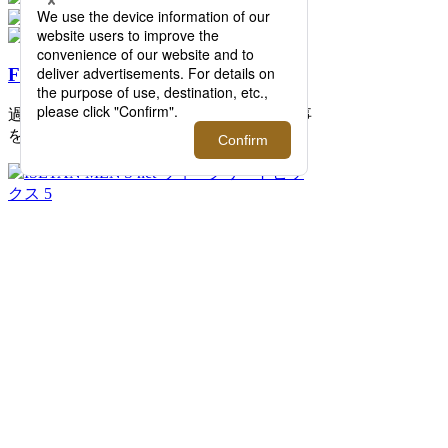
FEATURE
過去の記事まで読み返したくなる連載記事
を公開中！
2026.08.07 update
ISETAN MEN'S net ウィークリートピック
ス 5
イセタンメンズネットの今週のトピックス
をまとめた「ISETAN MEN'S net ウィーク
リートピックス 5」。伊勢丹新宿店メンズ
館を中心に新宿店を取り巻く旬な情報をイ
セタンメンズネット編集者がピックアップ
してお届けします。