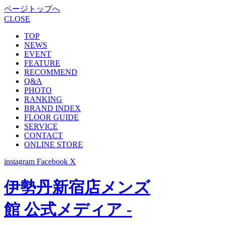
ページトップへ
CLOSE
TOP
NEWS
EVENT
FEATURE
RECOMMEND
Q&A
PHOTO
RANKING
BRAND INDEX
FLOOR GUIDE
SERVICE
CONTACT
ONLINE STORE
instagram
Facebook
X
伊勢丹新宿店メンズ
館 公式メディア -