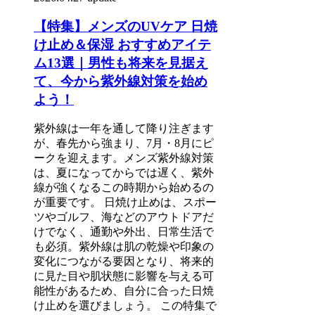
【特集】メンズのUVケア 日焼
け止め＆保湿 おすすめアイテ
ム13選｜男性も将来を見据え
て、今から紫外線対策を始め
よう！
紫外線は一年を通して降り注ぎます
が、春先から強まり、7月・8月にピ
ークを迎えます。メンズ紫外線対策
は、夏になってからでは遅く、紫外
線が強くなるこの時期から始めるの
が重要です。 日焼け止めは、スポー
ツやゴルフ、海などのアウトドアだ
けでなく、通勤や外出、日常生活で
も必須。紫外線は肌の乾燥や印象の
変化につながる要因となり、将来的
に見た目や肌状態に影響を与える可
能性があるため、自分に合った日焼
け止めを選びましょう。 この特集で