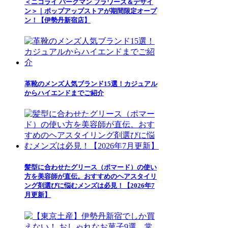
＜ニコライ バーグマン フラワーズ＆デザイ
ン＞｜ポップアップストアが期間限定オープ
ン！【伊勢丹新宿店】
革靴のメンズ人気ブランド15選！カジュアル
からハイエンドまでご紹介
髪型に合わせたグリース（ポマード）の使い
方を美容師が直伝。おすすめのヘアスタイリ
ング剤選びに悩むメンズは必見！【2026年7
月更新】