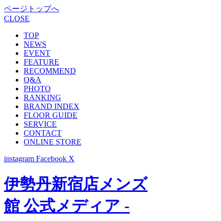
ページトップへ
CLOSE
TOP
NEWS
EVENT
FEATURE
RECOMMEND
Q&A
PHOTO
RANKING
BRAND INDEX
FLOOR GUIDE
SERVICE
CONTACT
ONLINE STORE
instagram
Facebook
X
伊勢丹新宿店メンズ
館 公式メディア -