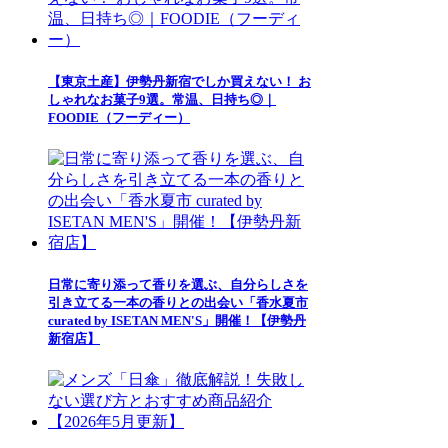
【東京土産】伊勢丹新宿でしか買えない！ お
しゃれなお菓子9選。常温、日持ち◎｜
FOODIE（フーディー）
日常に寄り添って香りを選ぶ、自分らしさを
引き立てる一本の香りとの出会い「香水夏市
curated by ISETAN MEN'S」開催！【伊勢丹
新宿店】