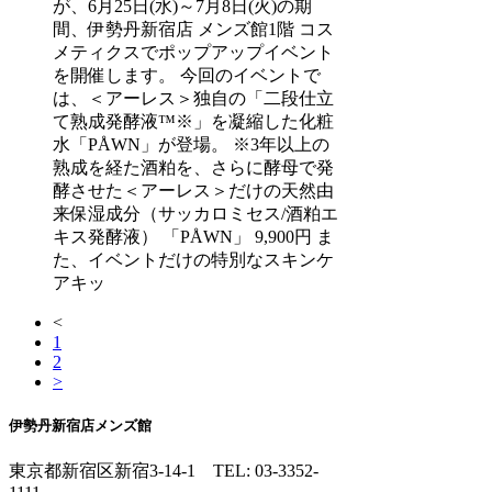
が、6月25日(水)～7月8日(火)の期
間、伊勢丹新宿店 メンズ館1階 コス
メティクスでポップアップイベント
を開催します。 今回のイベントで
は、＜アーレス＞独自の「二段仕立
て熟成発酵液™※」を凝縮した化粧
水「PÅWN」が登場。 ※3年以上の
熟成を経た酒粕を、さらに酵母で発
酵させた＜アーレス＞だけの天然由
来保湿成分（サッカロミセス/酒粕エ
キス発酵液） 「PÅWN」 9,900円 ま
た、イベントだけの特別なスキンケ
アキッ
<
1
2
>
伊勢丹新宿店メンズ館
東京都新宿区新宿3-14-1
TEL: 03-3352-