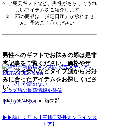
のご褒美ギフトなど、男性がもらってうれ
しいアイテムをご紹介します。
※一部の商品は「指定日届」が承れませ
ん。予めご了承ください。
男性へのギフトでお悩みの際は是非
本記事をご覧ください。価格や年
代、アイテムなどタイプ別からお好
みに合ったアイテムをお探しくださ
ここでしか読めない、
い。
メンズ館の最新情報を発信
ISETAN MEN'S net 編集部
トップページへ
▶▶詳しく見る【三越伊勢丹オンラインス
トア】