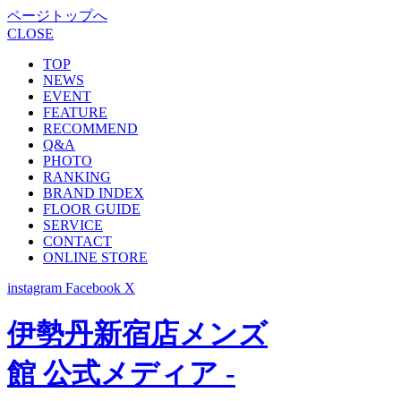
ページトップへ
CLOSE
TOP
NEWS
EVENT
FEATURE
RECOMMEND
Q&A
PHOTO
RANKING
BRAND INDEX
FLOOR GUIDE
SERVICE
CONTACT
ONLINE STORE
instagram
Facebook
X
伊勢丹新宿店メンズ
館 公式メディア -