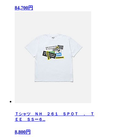
84,700円
Ｔシャツ ＮＨ ２６１ ＳＰＯＴ ． Ｔ
ＥＥ ＳＳー６...
8,800円