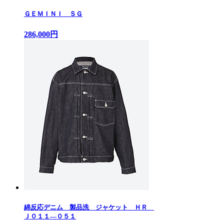
ＧＥＭＩＮＩ ＳＧ
286,000円
綿反応デニム 製品洗 ジャケット ＨＲ
Ｊ０１１—０５１