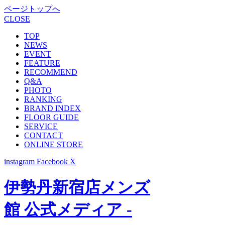
ページトップへ
CLOSE
TOP
NEWS
EVENT
FEATURE
RECOMMEND
Q&A
PHOTO
RANKING
BRAND INDEX
FLOOR GUIDE
SERVICE
CONTACT
ONLINE STORE
instagram
Facebook
X
伊勢丹新宿店メンズ
館 公式メディア -