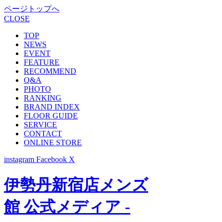
ページトップへ
CLOSE
TOP
NEWS
EVENT
FEATURE
RECOMMEND
Q&A
PHOTO
RANKING
BRAND INDEX
FLOOR GUIDE
SERVICE
CONTACT
ONLINE STORE
instagram
Facebook
X
伊勢丹新宿店メンズ
館 公式メディア -