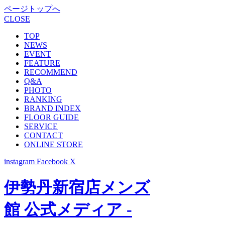
ページトップへ
CLOSE
TOP
NEWS
EVENT
FEATURE
RECOMMEND
Q&A
PHOTO
RANKING
BRAND INDEX
FLOOR GUIDE
SERVICE
CONTACT
ONLINE STORE
instagram
Facebook
X
伊勢丹新宿店メンズ
館 公式メディア -