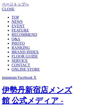
ページトップへ
CLOSE
TOP
NEWS
EVENT
FEATURE
RECOMMEND
Q&A
PHOTO
RANKING
BRAND INDEX
FLOOR GUIDE
SERVICE
CONTACT
ONLINE STORE
instagram
Facebook
X
伊勢丹新宿店メンズ
館 公式メディア -