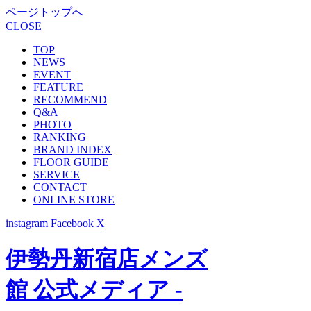
ページトップへ
CLOSE
TOP
NEWS
EVENT
FEATURE
RECOMMEND
Q&A
PHOTO
RANKING
BRAND INDEX
FLOOR GUIDE
SERVICE
CONTACT
ONLINE STORE
instagram
Facebook
X
伊勢丹新宿店メンズ
館 公式メディア -