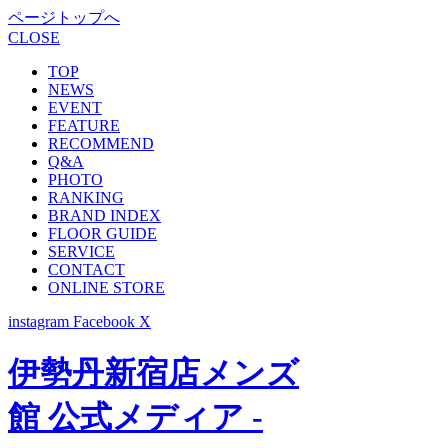
ページトップへ
CLOSE
TOP
NEWS
EVENT
FEATURE
RECOMMEND
Q&A
PHOTO
RANKING
BRAND INDEX
FLOOR GUIDE
SERVICE
CONTACT
ONLINE STORE
instagram
Facebook
X
伊勢丹新宿店メンズ
館 公式メディア -