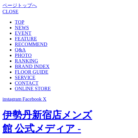
ページトップへ
CLOSE
TOP
NEWS
EVENT
FEATURE
RECOMMEND
Q&A
PHOTO
RANKING
BRAND INDEX
FLOOR GUIDE
SERVICE
CONTACT
ONLINE STORE
instagram
Facebook
X
伊勢丹新宿店メンズ
館 公式メディア -