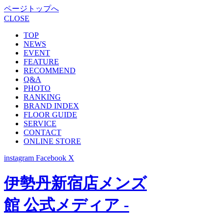
ページトップへ
CLOSE
TOP
NEWS
EVENT
FEATURE
RECOMMEND
Q&A
PHOTO
RANKING
BRAND INDEX
FLOOR GUIDE
SERVICE
CONTACT
ONLINE STORE
instagram
Facebook
X
伊勢丹新宿店メンズ
館 公式メディア -