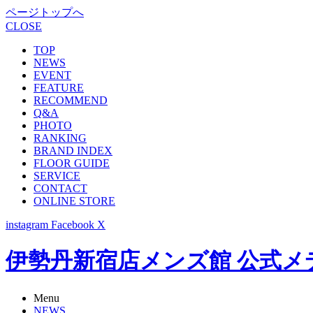
ページトップへ
CLOSE
TOP
NEWS
EVENT
FEATURE
RECOMMEND
Q&A
PHOTO
RANKING
BRAND INDEX
FLOOR GUIDE
SERVICE
CONTACT
ONLINE STORE
instagram
Facebook
X
伊勢丹新宿店メンズ館 公式メディア -
Menu
NEWS