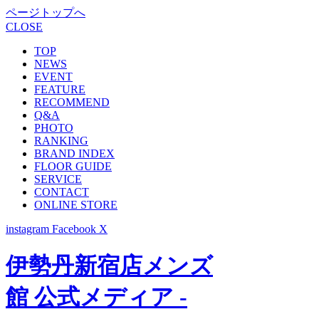
ページトップへ
CLOSE
TOP
NEWS
EVENT
FEATURE
RECOMMEND
Q&A
PHOTO
RANKING
BRAND INDEX
FLOOR GUIDE
SERVICE
CONTACT
ONLINE STORE
instagram
Facebook
X
伊勢丹新宿店メンズ
館 公式メディア -