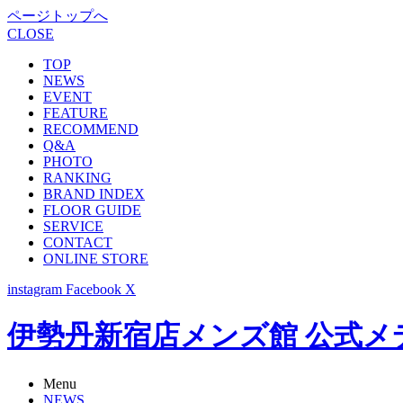
ページトップへ
CLOSE
TOP
NEWS
EVENT
FEATURE
RECOMMEND
Q&A
PHOTO
RANKING
BRAND INDEX
FLOOR GUIDE
SERVICE
CONTACT
ONLINE STORE
instagram
Facebook
X
伊勢丹新宿店メンズ館 公式メディア -
Menu
NEWS