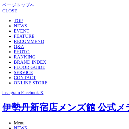
ページトップへ
CLOSE
TOP
NEWS
EVENT
FEATURE
RECOMMEND
Q&A
PHOTO
RANKING
BRAND INDEX
FLOOR GUIDE
SERVICE
CONTACT
ONLINE STORE
instagram
Facebook
X
伊勢丹新宿店メンズ館 公式メディア -
Menu
NEWS