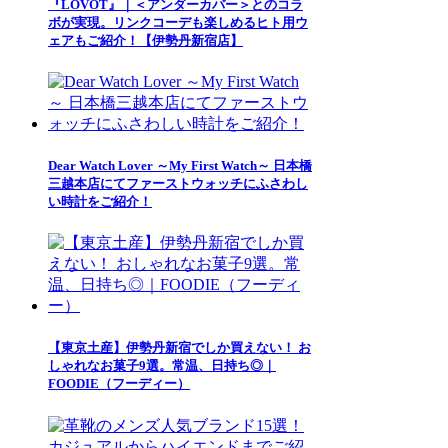
『LOVOT』｜＜アンダーカバー＞とのコラ
ボが実現。リンクコーデも楽しめるヒト用ウ
ェアもご紹介！【伊勢丹新宿店】
Dear Watch Lover ～My First Watch～ 日本橋
三越本店にてファーストウォッチにふさわし
い時計をご紹介！
【東京土産】伊勢丹新宿でしか買えない！ お
しゃれなお菓子9選。常温、日持ち◎｜
FOODIE（フーディー）