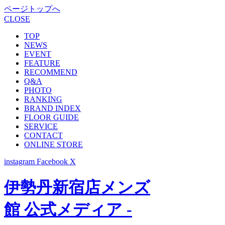
ページトップへ
CLOSE
TOP
NEWS
EVENT
FEATURE
RECOMMEND
Q&A
PHOTO
RANKING
BRAND INDEX
FLOOR GUIDE
SERVICE
CONTACT
ONLINE STORE
instagram
Facebook
X
伊勢丹新宿店メンズ
館 公式メディア -