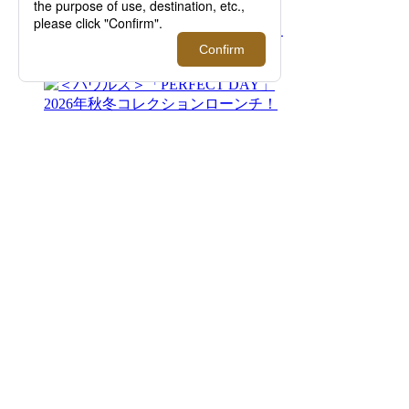
イタリア発のウォッチブランド＜ウニマティ
ック＞がメンズ館1Fでポップアップを開催！
【伊勢丹新宿店】
2026.08.12 - 08.18
＜バウルズ＞「PERFECT DAY」 2026年秋冬
コレクションローンチ！【伊勢丹新宿店】
2026.08.12 - 08.25
＜レッドマン＞｜スペシャルトランクショー
を開催【伊勢丹新宿店】