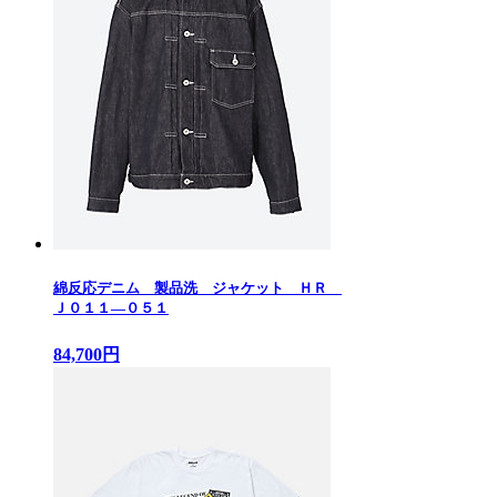
綿反応デニム 製品洗 ジャケット ＨＲ
Ｊ０１１—０５１
84,700円