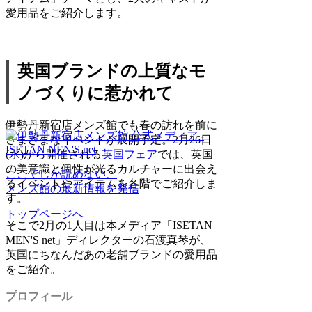
愛用品をご紹介します。
英国ブランドの上質なモ
ノづくりに惹かれて
伊勢丹新宿店メンズ館でも春の訪れを前に
さまざまなイベントが展開予定。2月26日
(水)から開催される
英国フェア
では、英国
の美意識と個性が光るカルチャーに出会え
ここでしか読めない、
るイベントやアイテムを各階でご紹介しま
メンズ館の最新情報を発信
す。
トップページへ
そこで2月の1人目は本メディア「ISETAN
MEN'S net」ディレクターの石渡真琴が、
英国にちなんだあの老舗ブランドの愛用品
をご紹介。
プロフィール