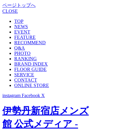
ページトップへ
CLOSE
TOP
NEWS
EVENT
FEATURE
RECOMMEND
Q&A
PHOTO
RANKING
BRAND INDEX
FLOOR GUIDE
SERVICE
CONTACT
ONLINE STORE
instagram
Facebook
X
伊勢丹新宿店メンズ
館 公式メディア -