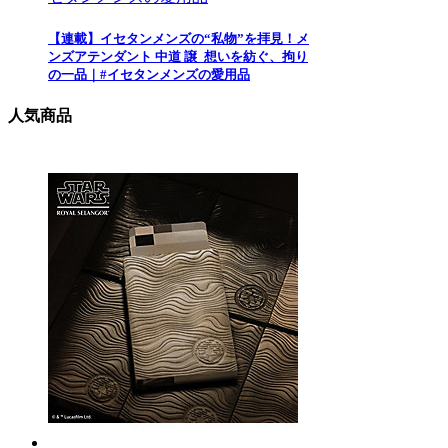
【連載】イセタンメンズの“私物”を拝見！メ
ンズアテンダント 中道 譲_想いを紡ぐ、拘り
の一品｜#イセタンメンズの愛用品
人気商品