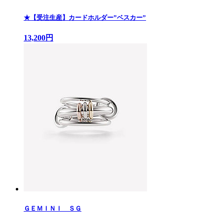
★【受注生産】カードホルダー”ベスカー”
13,200円
ＧＥＭＩＮＩ ＳＧ