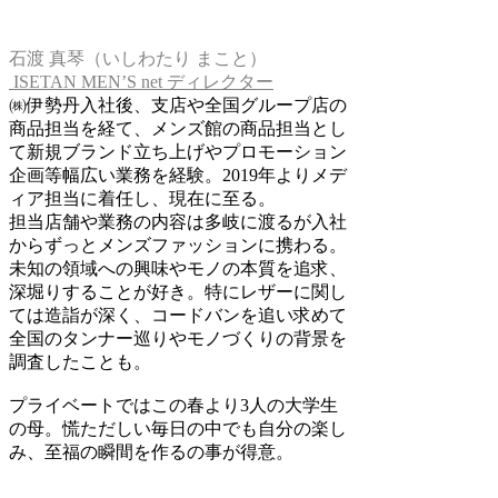
石渡 真琴（いしわたり まこと）
ISETAN MEN’S net ディレクター
㈱伊勢丹入社後、支店や全国グループ店の
商品担当を経て、メンズ館の商品担当とし
て新規ブランド立ち上げやプロモーション
企画等幅広い業務を経験。2019年よりメデ
ィア担当に着任し、現在に至る。
担当店舗や業務の内容は多岐に渡るが入社
からずっとメンズファッションに携わる。
未知の領域への興味やモノの本質を追求、
深堀りすることが好き。特にレザーに関し
ては造詣が深く、コードバンを追い求めて
全国のタンナー巡りやモノづくりの背景を
調査したことも。
プライベートではこの春より3人の大学生
の母。慌ただしい毎日の中でも自分の楽し
み、至福の瞬間を作るの事が得意。