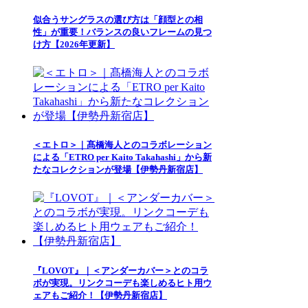
似合うサングラスの選び方は「顔型との相
性」が重要！バランスの良いフレームの見つ
け方【2026年更新】
＜エトロ＞｜髙橋海人とのコラボレーション
による「ETRO per Kaito Takahashi」から新
たなコレクションが登場【伊勢丹新宿店】
『LOVOT』｜＜アンダーカバー＞とのコラ
ボが実現。リンクコーデも楽しめるヒト用ウ
ェアもご紹介！【伊勢丹新宿店】