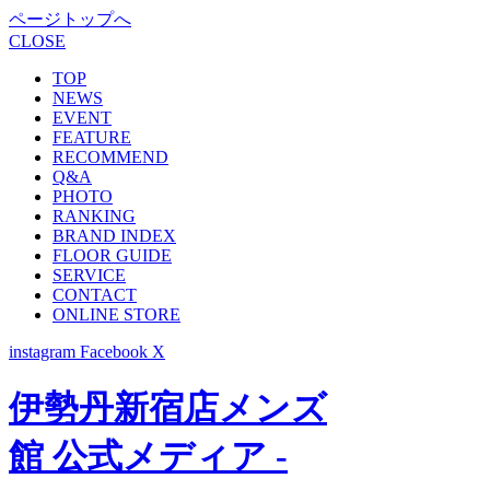
ページトップへ
CLOSE
TOP
NEWS
EVENT
FEATURE
RECOMMEND
Q&A
PHOTO
RANKING
BRAND INDEX
FLOOR GUIDE
SERVICE
CONTACT
ONLINE STORE
instagram
Facebook
X
伊勢丹新宿店メンズ
館 公式メディア -