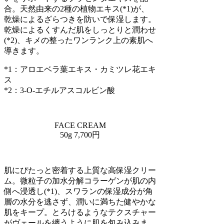
合。天然由来の2種の植物エキス(*1)が、
乾燥によるざらつきを防いで保湿します。
乾燥によるくすんだ肌をしっとりと潤わせ
(*2)、キメの整ったワンランク上の素肌へ
導きます。
*1：アロエベラ葉エキス・カミツレ花エキ
ス
*2：3-O-エチルアスコルビン酸
FACE CREAM
50g 7,700円
肌にぴたっと密着する上質な高保湿クリー
ム。微粒子の加水分解コラーゲンが肌の内
側へ浸透し(*1)、スワランの保湿成分が角
層の水分を逃さず、潤いに満ちた健やかな
肌をキープ。とろけるようなテクスチャー
がヴェールを纏うように肌を包み込みま