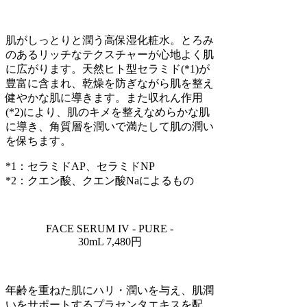
肌がしっとりと潤う高保湿化粧水。とろみ
のあるリッチなテクスチャーが心地よく肌
に広がります。天然ヒト型セラミド(*1)が
豊富に含まれ、乾燥を防ぎながら肌を整え
健やかな肌に導きます。また収れん作用
(*2)により、肌のキメを整えなめらかな肌
に導き、角質層を潤いで満たして肌の潤い
を保ちます。
*1：セラミドAP、セラミドNP
*2：クエン酸、クエン酸Naによるもの
FACE SERUM IV - PURE -
30mL 7,480円
年齢を重ねた肌にハリ・潤いを与え、肌潤
いをサポートするプラセンタエキスを配