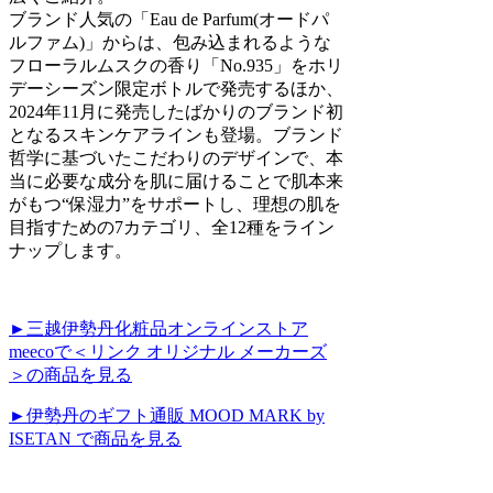
ブランド人気の「Eau de Parfum(オードパ
ルファム)」からは、包み込まれるような
フローラルムスクの香り「No.935」をホリ
デーシーズン限定ボトルで発売するほか、
2024年11月に発売したばかりのブランド初
となるスキンケアラインも登場。ブランド
哲学に基づいたこだわりのデザインで、本
当に必要な成分を肌に届けることで肌本来
がもつ“保湿力”をサポートし、理想の肌を
目指すための7カテゴリ、全12種をライン
ナップします。
►三越伊勢丹化粧品オンラインストア
meecoで＜リンク オリジナル メーカーズ
＞の商品を見る
►伊勢丹のギフト通販 MOOD MARK by
ISETAN で商品を見る