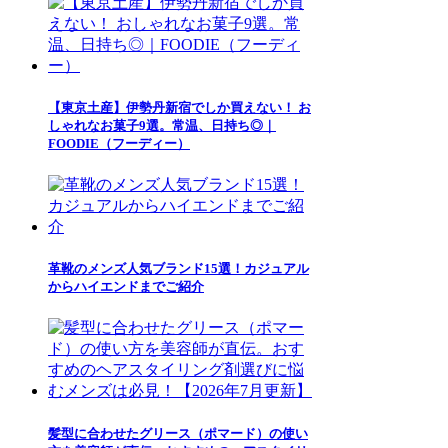
【東京土産】伊勢丹新宿でしか買えない！ お
しゃれなお菓子9選。常温、日持ち◎｜
FOODIE（フーディー）
革靴のメンズ人気ブランド15選！カジュアル
からハイエンドまでご紹介
髪型に合わせたグリース（ポマード）の使い