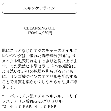
スキンケアライン
CLEANSING OIL
120mL 4,950円
肌にスッとなじむテクスチャーのオイルク
レンジングは、優れた洗浄成分(*1)により
メイクや毛穴汚れをすっきりと洗い上げま
す。また天然ヒト型セラミド(*2)の配合に
より洗いあがりの乾燥を和らげるととも
に、リンゴ酸ジイソステアリルを配合する
ことで角質を柔らかくしなめらかな肌に導
きます。
*1：パルミチン酸エチルヘキシル、トリイ
ソステアリン酸PEG-20グリセリル
*2：セラミドAP、セラミドNP