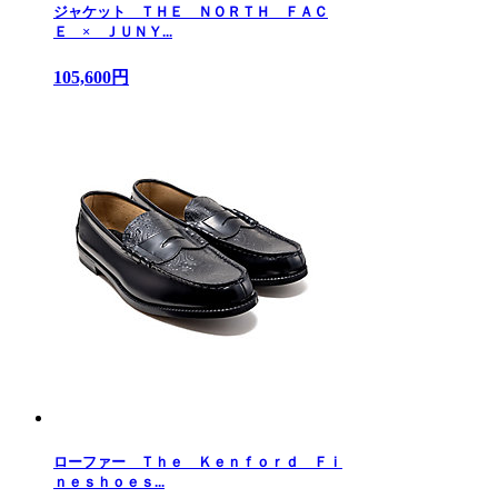
ジャケット ＴＨＥ ＮＯＲＴＨ ＦＡＣ
Ｅ × ＪＵＮＹ...
105,600円
ローファー Ｔｈｅ Ｋｅｎｆｏｒｄ Ｆｉ
ｎｅｓｈｏｅｓ...