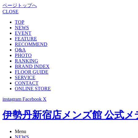
ページトップへ
CLOSE
TOP
NEWS
EVENT
FEATURE
RECOMMEND
Q&A
PHOTO
RANKING
BRAND INDEX
FLOOR GUIDE
SERVICE
CONTACT
ONLINE STORE
instagram
Facebook
X
伊勢丹新宿店メンズ館 公式メディア -
Menu
NEWS