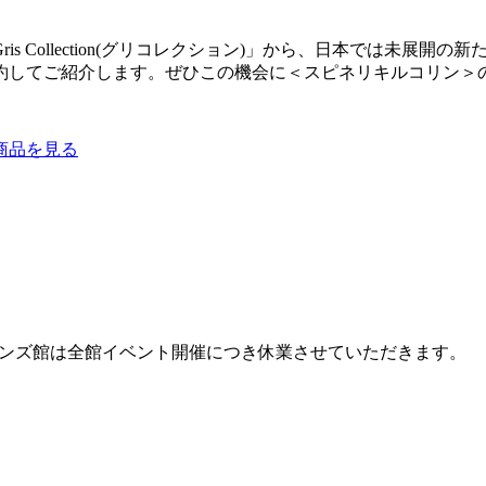
s Collection(グリコレクション)」から、日本では未展
約してご紹介します。ぜひこの機会に＜スピネリキルコリン＞
商品を見る
館・メンズ館は全館イベント開催につき休業させていただきます。