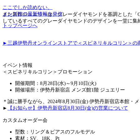
ここでしか読めない、
メンズ館の最新情報を発信
また新作ジュエリーは、グレーダイヤモンドを基調とした「Gri
しているすべてのグレーダイヤモンドのデザインを一堂に集
トップページへ
►三越伊勢丹オンラインストアで＜スピネリキルコリン＞の
イベント情報
＜スピネリキルコリン＞プロモーション
開催期間：8月28日(水)～9月10日(火)
開催場所：伊勢丹新宿店 メンズ館1階 ジュエリー
＊誠に勝手ながら、2024年8月30日(金) 伊勢丹新宿店本
►
【お知らせ】伊勢丹新宿店8月30日(金)の営業について
カスタムオーダー会
型数：リング＆ピアスのフルモデル
素材：SV、18K、Pt