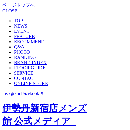
ページトップへ
CLOSE
TOP
NEWS
EVENT
FEATURE
RECOMMEND
Q&A
PHOTO
RANKING
BRAND INDEX
FLOOR GUIDE
SERVICE
CONTACT
ONLINE STORE
instagram
Facebook
X
伊勢丹新宿店メンズ
館 公式メディア -