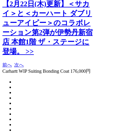
【2月22日(木)更新】＜サカ
イ＞と＜カーハート ダブリ
ューアイピー＞のコラボレ
ーション第2弾が伊勢丹新宿
店 本館1階 ザ・ステージに
登場。 >>
前へ
次へ
Carhartt WIP Suiting Bonding Coat 176,000円