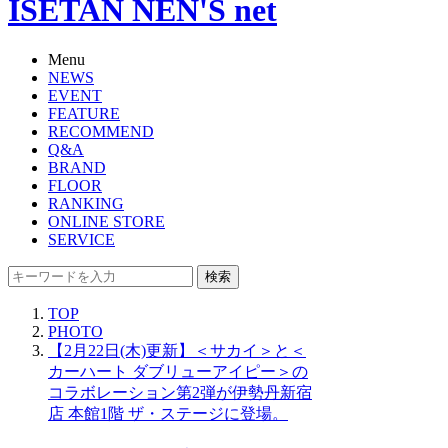
ISETAN NEN'S net
Menu
NEWS
EVENT
FEATURE
RECOMMEND
Q&A
BRAND
FLOOR
RANKING
ONLINE STORE
SERVICE
検索
TOP
PHOTO
【2月22日(木)更新】＜サカイ＞と＜
カーハート ダブリューアイピー＞の
コラボレーション第2弾が伊勢丹新宿
店 本館1階 ザ・ステージに登場。