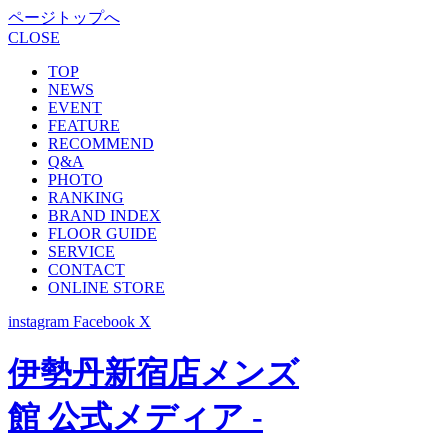
ページトップへ
CLOSE
TOP
NEWS
EVENT
FEATURE
RECOMMEND
Q&A
PHOTO
RANKING
BRAND INDEX
FLOOR GUIDE
SERVICE
CONTACT
ONLINE STORE
instagram
Facebook
X
伊勢丹新宿店メンズ
館 公式メディア -