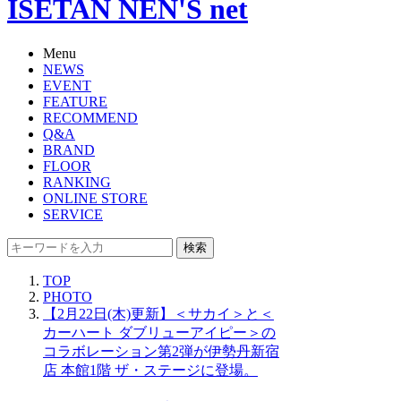
ISETAN NEN'S net
Menu
NEWS
EVENT
FEATURE
RECOMMEND
Q&A
BRAND
FLOOR
RANKING
ONLINE STORE
SERVICE
検索
TOP
PHOTO
【2月22日(木)更新】＜サカイ＞と＜
カーハート ダブリューアイピー＞の
コラボレーション第2弾が伊勢丹新宿
店 本館1階 ザ・ステージに登場。