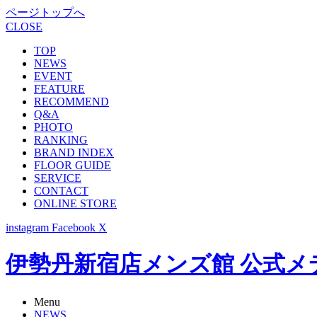
ページトップへ
CLOSE
TOP
NEWS
EVENT
FEATURE
RECOMMEND
Q&A
PHOTO
RANKING
BRAND INDEX
FLOOR GUIDE
SERVICE
CONTACT
ONLINE STORE
instagram
Facebook
X
伊勢丹新宿店メンズ館 公式メディア -
Menu
NEWS