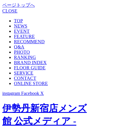
ページトップへ
CLOSE
TOP
NEWS
EVENT
FEATURE
RECOMMEND
Q&A
PHOTO
RANKING
BRAND INDEX
FLOOR GUIDE
SERVICE
CONTACT
ONLINE STORE
instagram
Facebook
X
伊勢丹新宿店メンズ
館 公式メディア -