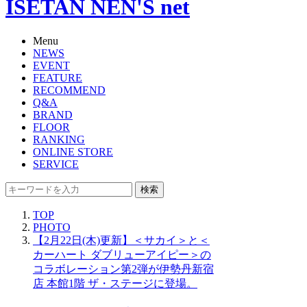
ISETAN NEN'S net
Menu
NEWS
EVENT
FEATURE
RECOMMEND
Q&A
BRAND
FLOOR
RANKING
ONLINE STORE
SERVICE
検索
TOP
PHOTO
【2月22日(木)更新】＜サカイ＞と＜
カーハート ダブリューアイピー＞の
コラボレーション第2弾が伊勢丹新宿
店 本館1階 ザ・ステージに登場。