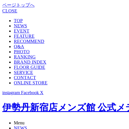
ページトップへ
CLOSE
TOP
NEWS
EVENT
FEATURE
RECOMMEND
Q&A
PHOTO
RANKING
BRAND INDEX
FLOOR GUIDE
SERVICE
CONTACT
ONLINE STORE
instagram
Facebook
X
伊勢丹新宿店メンズ館 公式メディア -
Menu
NEWS