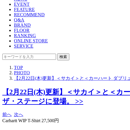
EVENT
FEATURE
RECOMMEND
Q&A
BRAND
FLOOR
RANKING
ONLINE STORE
SERVICE
検索
TOP
PHOTO
【2月22日(木)更新】＜サカイ＞と＜カーハート ダブ
【2月22日(木)更新】＜サカイ＞と＜
ザ・ステージに登場。 >>
前へ
次へ
Carhartt WIP T-Shirt 27,500円