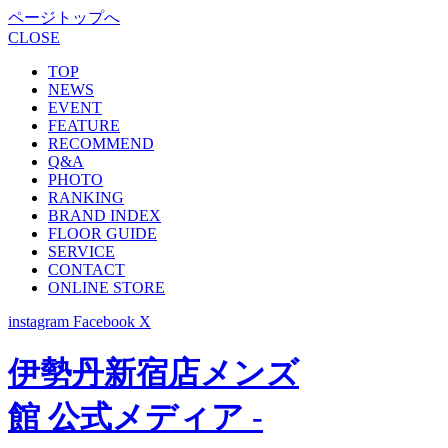
ページトップへ
CLOSE
TOP
NEWS
EVENT
FEATURE
RECOMMEND
Q&A
PHOTO
RANKING
BRAND INDEX
FLOOR GUIDE
SERVICE
CONTACT
ONLINE STORE
instagram
Facebook
X
伊勢丹新宿店メンズ
館 公式メディア -