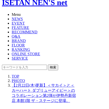
ISETAN NEN'S net
Menu
NEWS
EVENT
FEATURE
RECOMMEND
Q&A
BRAND
FLOOR
RANKING
ONLINE STORE
SERVICE
検索
TOP
PHOTO
【2月22日(木)更新】＜サカイ＞と＜
カーハート ダブリューアイピー＞の
コラボレーション第2弾が伊勢丹新宿
店 本館1階 ザ・ステージに登場。