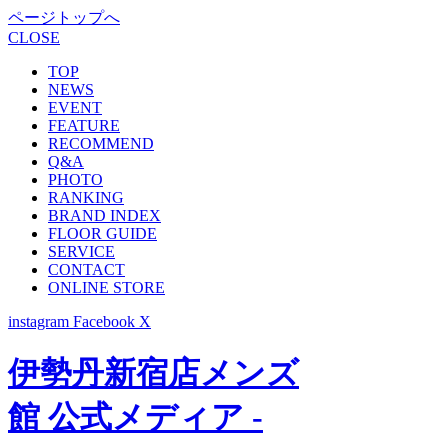
ページトップへ
CLOSE
TOP
NEWS
EVENT
FEATURE
RECOMMEND
Q&A
PHOTO
RANKING
BRAND INDEX
FLOOR GUIDE
SERVICE
CONTACT
ONLINE STORE
instagram
Facebook
X
伊勢丹新宿店メンズ
館 公式メディア -