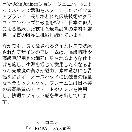
オ)とJohn Juniper(ジョン・ジュニパー)によ
ってスイスで活動をスタートしたアイウェ
アブランド。長年培われた伝統技術やクラ
フトマンシップに敬意を払い、日本の職人
による熟練した技術と最高品質の素材を厳
選、品質の限界に挑戦し続けています。
なかでも、長く愛されるタイムレスで洗練
されたデザインのフレームは、高級時計や
高級筆記用具の細部に見られるような仕上
げを施し、生涯を通じて愛用したくなるよ
うな完成度の高さが魅力。素材選びにも妥
協を許さず、ノーズパッドには独自の軽量
なセラミック素材を、フレームには日本製
の最高品質のアセテートやチタンを使用
し、快適なフィット感を生み出していま
す。
＜アコニ＞
「EUROPA」 85,800円