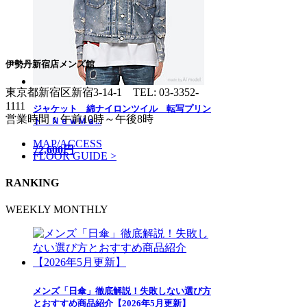
伊勢丹新宿店メンズ館
東京都新宿区新宿3-14-1
TEL: 03-3352-
1111
ジャケット 綿ナイロンツイル 転写プリン
営業時間：午前10時～午後8時
ト ＮｅｗＭａ...
MAP/ACCESS
72,600円
FLOOR GUIDE >
RANKING
WEEKLY
MONTHLY
メンズ「日傘」徹底解説！失敗しない選び方
とおすすめ商品紹介【2026年5月更新】