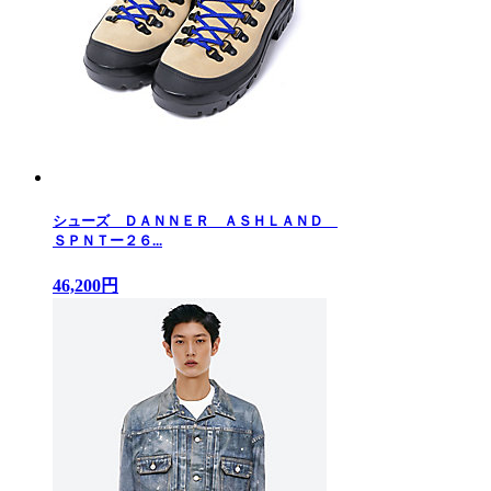
シューズ ＤＡＮＮＥＲ ＡＳＨＬＡＮＤ
ＳＰＮＴー２６...
46,200円