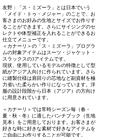
友野：「
ス・ミズーラ」とは日本でいう
「メイド・トゥ・メジャー」のことで、お
客さまのお好みの生地とサイズでお作りす
ることができます。さらにサイジングのセ
レクトや体型補正を入れることができるお
仕立てメニューです。
＜カナーリ＞の「ス・ミズーラ」プログラ
ムの対象アイテムはスーツ・ジャケット・
スラックスの3アイテムです。
現状、使用しているモデルの特徴として型
紙がアジア人向けに作られています。さら
に縫製仕様は肩回りの芯地など副資材を極
力省いた柔らかい作りになっています。洋
服の設計段階から日本（アジア）の方向け
に用意されています。
＜カナーリ＞では常時シーズン毎（春・
夏・秋・冬）に適したバンチブック（生地
見本）をご用意しております。お客さまが
好きな時に好きな素材で好きなアイテムを
ご自由にお作りすることが可能です。