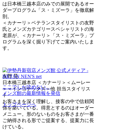
は日本橋三越本店のみでの展開であるオー
ダープログラム「ス・ミズーラ」を徹底解
剖。
＜カナーリ＞ベテランスタイリストの友野
氏と
メンズカテゴリースペシャリストの海
老原が、＜カナーリ＞「ス・ミズーラ」プ
ログラムを深く掘り下げてご案内いたしま
す。
友野 晃
日本橋三越本店 ＜カナーリ＞＜ムーレー
ここでしか読めない、
＞＜インコテックス＞他 担当スタイリス
メンズ館の最新情報を発信
ト
お客さまを深く理解し、接客の中で信頼関
トップページへ
係を築いている。得意とするのはオーダー
メニュー。形のないものをお客さまが一番
ご納得される形でご提案する、提案力に長
けている。