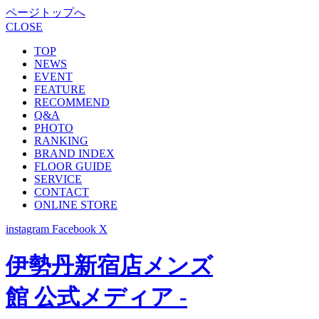
ページトップへ
CLOSE
TOP
NEWS
EVENT
FEATURE
RECOMMEND
Q&A
PHOTO
RANKING
BRAND INDEX
FLOOR GUIDE
SERVICE
CONTACT
ONLINE STORE
instagram
Facebook
X
伊勢丹新宿店メンズ
館 公式メディア -