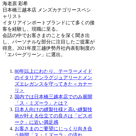
海老原 彩希
日本橋三越本店 メンズカテゴリースペシ
ャリスト
イタリアインポートブランドにて多くの接
客を経験し、現職に至る。
会話の中でお客さまのことを深く聞き出
し、パーソナルな部分に注目したご提案が
得意。2021年度三越伊勢丹社内表彰制度の
「エバーグリーン」に選出。
80年以上にわたり、テーラーメイド
のイタリアンラグジュアリーとメン
ズエレガンスを守ってきた＜カナー
リ＞
国内では日本橋三越本店でのみ展開
「ス・ミズーラ」とは？
日本人向けの縫製仕様と高い縫製技
術が叶える仕立ての良さは「ビスポ
ーク」に近い満足感
お客さまのご要望にじっくり向き合
う時間「ス・ミズーラ」の流れ