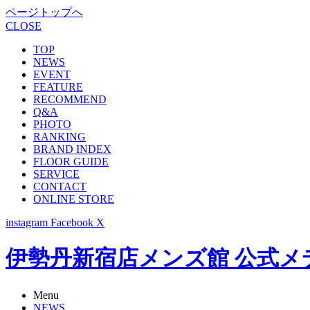
ページトップへ
CLOSE
TOP
NEWS
EVENT
FEATURE
RECOMMEND
Q&A
PHOTO
RANKING
BRAND INDEX
FLOOR GUIDE
SERVICE
CONTACT
ONLINE STORE
instagram
Facebook
X
伊勢丹新宿店メンズ館 公式メディア -
Menu
NEWS