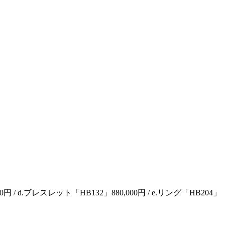
0円 / d.ブレスレット「HB132」880,000円 / e.リング「HB204」