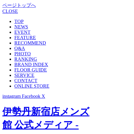
ページトップへ
CLOSE
TOP
NEWS
EVENT
FEATURE
RECOMMEND
Q&A
PHOTO
RANKING
BRAND INDEX
FLOOR GUIDE
SERVICE
CONTACT
ONLINE STORE
instagram
Facebook
X
伊勢丹新宿店メンズ
館 公式メディア -