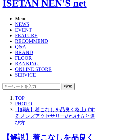
ISETAN NEN'S net
Menu
NEWS
EVENT
FEATURE
RECOMMEND
Q&A
BRAND
FLOOR
RANKING
ONLINE STORE
SERVICE
検索
TOP
PHOTO
【解説】着こなしを品良く格上げす
るメンズアクセサリーのつけ方と選
び方
【解説】着こなしを品良く