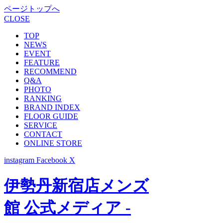
ページトップへ
CLOSE
TOP
NEWS
EVENT
FEATURE
RECOMMEND
Q&A
PHOTO
RANKING
BRAND INDEX
FLOOR GUIDE
SERVICE
CONTACT
ONLINE STORE
instagram
Facebook
X
伊勢丹新宿店メンズ
館 公式メディア -