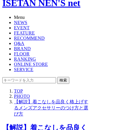
ISETAN NEN'S net
Menu
NEWS
EVENT
FEATURE
RECOMMEND
Q&A
BRAND
FLOOR
RANKING
ONLINE STORE
SERVICE
検索
TOP
PHOTO
【解説】着こなしを品良く格上げす
るメンズアクセサリーのつけ方と選
び方
【解説】着こなしを品良く