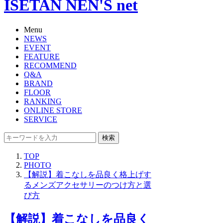
ISETAN NEN'S net
Menu
NEWS
EVENT
FEATURE
RECOMMEND
Q&A
BRAND
FLOOR
RANKING
ONLINE STORE
SERVICE
検索
TOP
PHOTO
【解説】着こなしを品良く格上げす
るメンズアクセサリーのつけ方と選
び方
【解説】着こなしを品良く