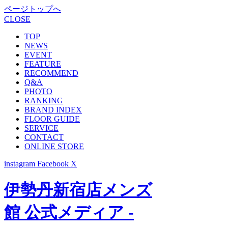
ページトップへ
CLOSE
TOP
NEWS
EVENT
FEATURE
RECOMMEND
Q&A
PHOTO
RANKING
BRAND INDEX
FLOOR GUIDE
SERVICE
CONTACT
ONLINE STORE
instagram
Facebook
X
伊勢丹新宿店メンズ
館 公式メディア -