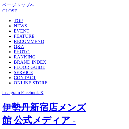
ページトップへ
CLOSE
TOP
NEWS
EVENT
FEATURE
RECOMMEND
Q&A
PHOTO
RANKING
BRAND INDEX
FLOOR GUIDE
SERVICE
CONTACT
ONLINE STORE
instagram
Facebook
X
伊勢丹新宿店メンズ
館 公式メディア -