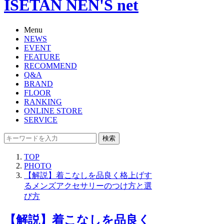
ISETAN NEN'S net
Menu
NEWS
EVENT
FEATURE
RECOMMEND
Q&A
BRAND
FLOOR
RANKING
ONLINE STORE
SERVICE
検索
TOP
PHOTO
【解説】着こなしを品良く格上げす
るメンズアクセサリーのつけ方と選
び方
【解説】着こなしを品良く